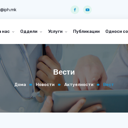
o@iph.mk
а нас
Оддели
Услуги
Публикации
Односи со
Вести
Дома
Новости
Актуелности
Вест