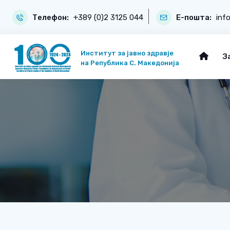
Телефон:
+389 (0)2 3125 044
Е-пошта:
inf
Институт за јавно здравје
З
на Република С. Македонија