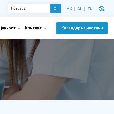
disabled_visible
МК
|
AL
|
EN
Календар на настани
 јавност
Контакт