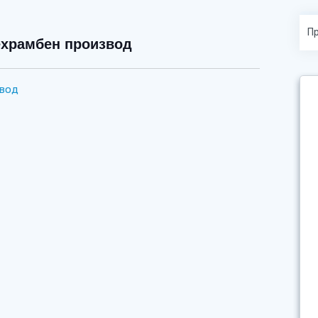
ехрамбен производ
звод