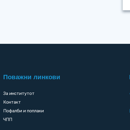
Поважни линкови
За институтот
Контакт
Пофалби и поплаки
ЧПП