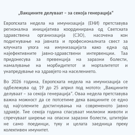
„Вакцините делуваат – за секоја генерација“
Европската недела на имунизација (ЕНИ) претставува
регионална иницијатива координирана од Светската
здравствена организација (СЗО), насочена кон
подигнување на јавната и професионалната свест за
клучната улога на имунизацијата како една од
најефективните јавно-здравствени интервенции. Таа
придонесува за превенција на заразни болести,
намалување на морбидитетот и морталитетот и
унапредување на здравјето на населението.
Во 2026 година, Европската недела на имунизација се
одбележува од 19 до 25 април под мотото: „Вакцините
делуваат – за секоја генерација“. Оваа недела претставува
важна можност да се потсетиме дека вакцините се едно
од најголемите достигнувања на современото јавно
здравје. Тие секоја година спасуваат милиони животи и
спречуваат ширење на опасни заразни болести, штитејќи
не само поединци, туку и целата заедница преку
колективен имунитет.