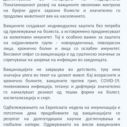
Понатамошниот развој на вакцините овозможи контрола
на бројни други заразни болести и значително го
продолжи животниот век на населението.
Вакцините создаваат индивидуална заштита без потреба
од прележување на болеста, а истовремено придонесуваат
за колективен имунитет. Тој е особено важен за заштита
на најранливите групи – новороденчиња, повозрасни
лица, хронично болни и лица со ослабен имунитет.
Високиот опфат со вакцинација е од суштинско значење за
спречување на ширење на инфекции во заедницата.
Вакцинацијата не завршува во детството, туку има
значајна улога во текот на целиот живот. Кај возрасните и
хронично болните, вакцините против грип, COVID-19,
пневмококна инфекција, тетанус и дифтерија значително
го намалуваат ризикот од тешки форми на болест,
хоспитализација и смрт.
Одбележувањето на Европската недела на имунизација е
потсетник дека придобивките од вакцинацијата се
резултат на долгогодишни научни достигнувања и
глобални напори. Одржувањето на висок вакцинален