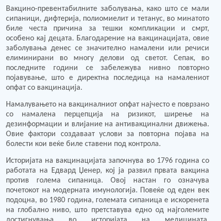
Вакцино-превентабилните заболувања, како што се мали
сипаници, дифтерија, полиомиелит и тетанус, во минатото
биле честа причина за тешки компликации и смрт,
особено кај децата. Благодарение на вакцинацијата, овие
заболувања денес се значително намалени или речиси
елиминирани во многу делови од светот. Сепак, во
последните години се забележува нивно повторно
појавување, што е директна последица на намалениот
опфат со вакцинација.
Намалувањето на вакциналниот опфат најчесто е поврзано
со намалена перцепција на ризикот, ширење на
дезинформации и влијание на антивакцинални движења.
Овие фактори создаваат услови за повторна појава на
болести кои веќе биле ставени под контрола.
Историјата на вакцинацијата започнува во 1796 година со
работата на Едвард Џенер, кој ја развил првата вакцина
против голема сипаница. Овој настан го означува
почетокот на модерната имунологија. Повеќе од еден век
подоцна, во 1980 година, големата сипаница е искоренета
на глобално ниво, што претставува едно од најголемите
достигнувања во историјата на медицината.