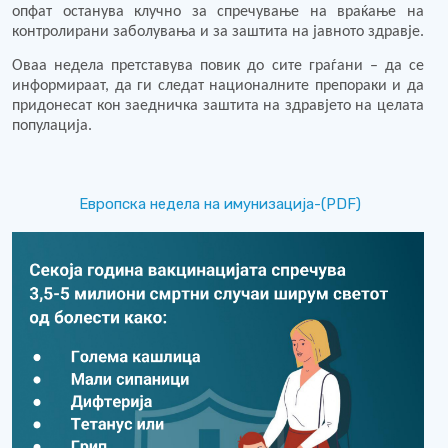
опфат останува клучно за спречување на враќање на
контролирани заболувања и за заштита на јавното здравје.
Оваа недела претставува повик до сите граѓани – да се
информираат, да ги следат националните препораки и да
придонесат кон заедничка заштита на здравјето на целата
популација.
Европска недела на имунизација-(PDF)