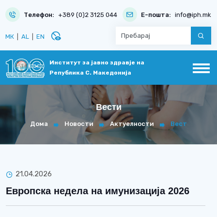
Телефон:
+389 (0)2 3125 044
Е-пошта:
info@iph.mk
disabled_visible
МК
|
AL
|
EN
Институт за јавно здравје на
Република С. Македонија
Вести
Дома
Новости
Актуелности
Вест
21.04.2026
Европска недела на имунизација 2026