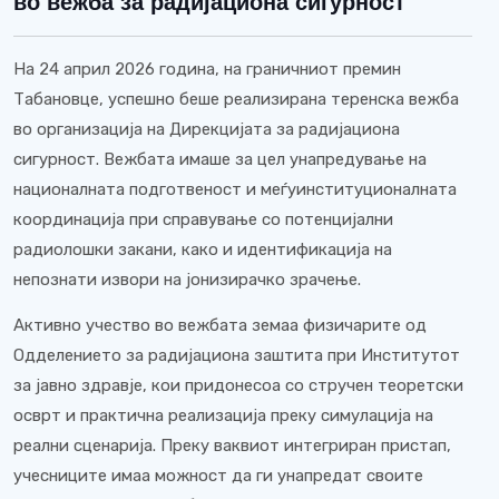
во вежба за радијациона сигурност
На 24 април 2026 година, на граничниот премин
Табановце, успешно беше реализирана теренска вежба
во организација на Дирекцијата за радијациона
сигурност. Вежбата имаше за цел унапредување на
националната подготвеност и меѓуинституционалната
координација при справување со потенцијални
радиолошки закани, како и идентификација на
непознати извори на јонизирачко зрачење.
Активно учество во вежбата земаа физичарите од
Одделението за радијациона заштита при Институтот
за јавно здравје, кои придонесоа со стручен теоретски
осврт и практична реализација преку симулација на
реални сценарија. Преку ваквиот интегриран пристап,
учесниците имаа можност да ги унапредат своите