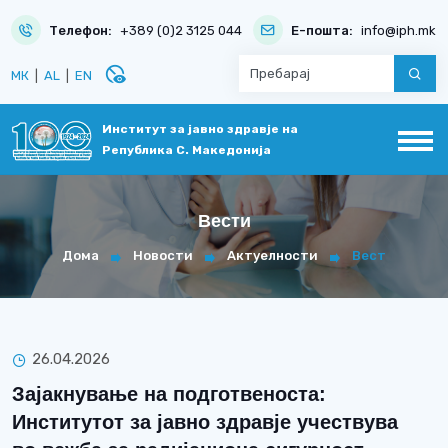
Телефон:
+389 (0)2 3125 044
Е-пошта:
info@iph.mk
disabled_visible
МК
|
AL
|
EN
Институт за јавно здравје на
Република С. Македонија
Вести
Дома
Новости
Актуелности
Вест
26.04.2026
Зајакнување на подготвеноста:
Институтот за јавно здравје учествува