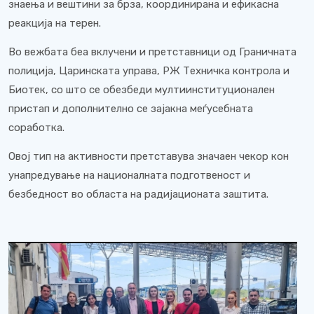
знаења и вештини за брза, координирана и ефикасна
реакција на терен.
Во вежбата беа вклучени и претставници од Граничната
полиција, Царинската управа, РЖ Техничка контрола и
Биотек, со што се обезбеди мултиинституционален
пристап и дополнително се зајакна меѓусебната
соработка.
Овој тип на активности претставува значаен чекор кон
унапредување на националната подготвеност и
безбедност во областа на радијационата заштита.