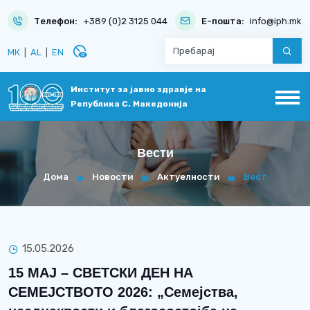
Телефон:
+389 (0)2 3125 044
Е-пошта:
info@iph.mk
disabled_visible
МК
|
AL
|
EN
Институт за јавно здравје на
Република С. Македонија
Вести
Дома
Новости
Актуелности
Вест
15.05.2026
15 МАЈ – СВЕТСКИ ДЕН НА
СЕМЕЈСТВОТО 2026: „Семејства,