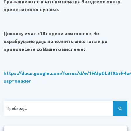
Прашалникот е краток и нема да Ви одземе многу
време за пополнување.
Доколку имате 18 години или повеќе, Ве
охрабруваме да ја пополните анкетата и да
придонесете со Вашето мислење:
https://docs.google.com/forms/d/e/1FAIpQLSfXbv
usp=header