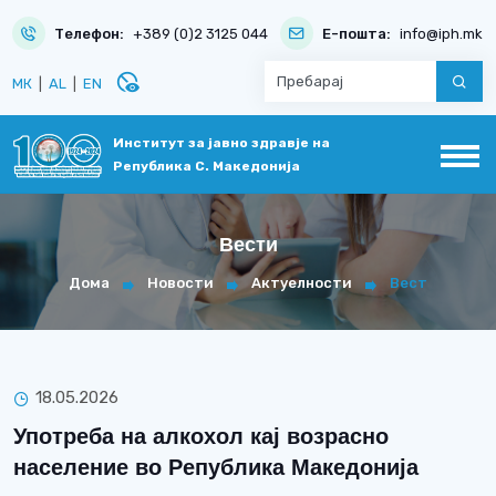
Телефон:
+389 (0)2 3125 044
Е-пошта:
info@iph.mk
disabled_visible
МК
|
AL
|
EN
Институт за јавно здравје на
Република С. Македонија
Вести
Дома
Новости
Актуелности
Вест
18.05.2026
Употреба на алкохол кај возрасно
население во Република Македонија