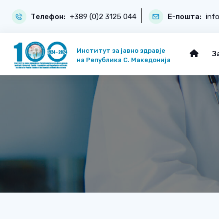
Телефон:
+389 (0)2 3125 044
Е-пошта:
inf
Институт за јавно здравје
З
на Република С. Македонија