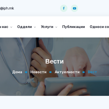
o@iph.mk
а нас
Оддели
Услуги
Публикации
Односи со
Вести
Дома
Новости
Актуелности
Вест