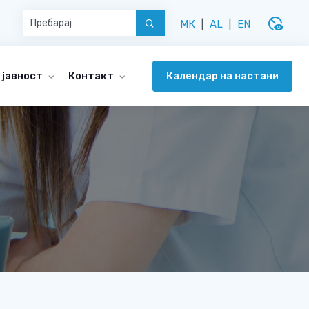
disabled_visible
МК
|
AL
|
EN
Календар на настани
 јавност
Контакт