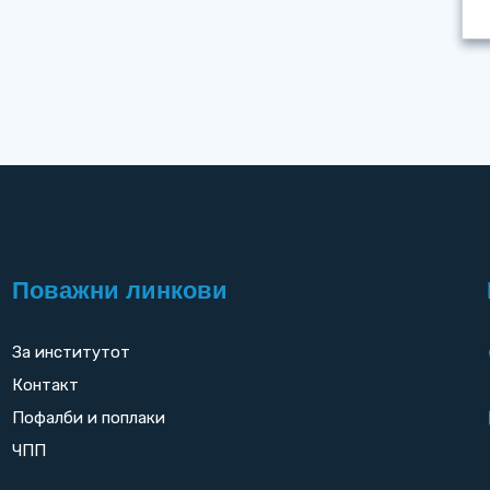
Поважни линкови
За институтот
Контакт
Пофалби и поплаки
ЧПП