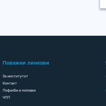
Поважни линкови
За институтот
Контакт
Пофалби и поплаки
ЧПП