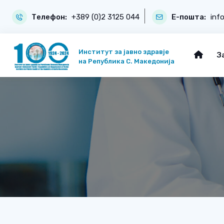
Телефон:
+389 (0)2 3125 044
Е-пошта:
inf
Институт за јавно здравје
З
на Република С. Македонија