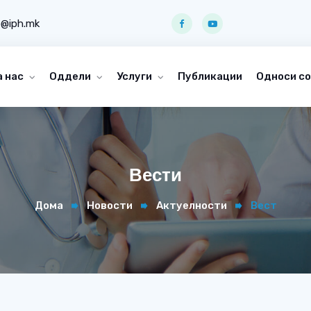
o@iph.mk
а нас
Оддели
Услуги
Публикации
Односи со
Вести
Дома
Новости
Актуелности
Вест