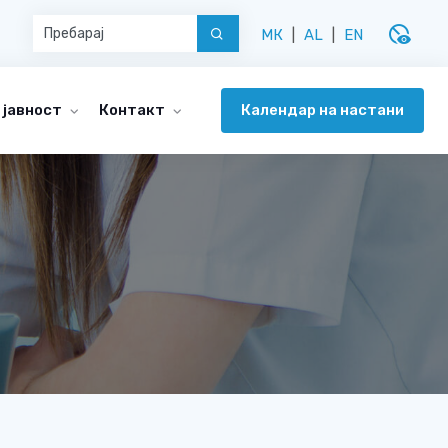
disabled_visible
МК
|
AL
|
EN
Календар на настани
 јавност
Контакт