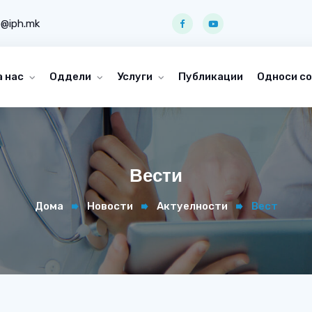
o@iph.mk
а нас
Оддели
Услуги
Публикации
Односи со
Вести
Дома
Новости
Актуелности
Вест