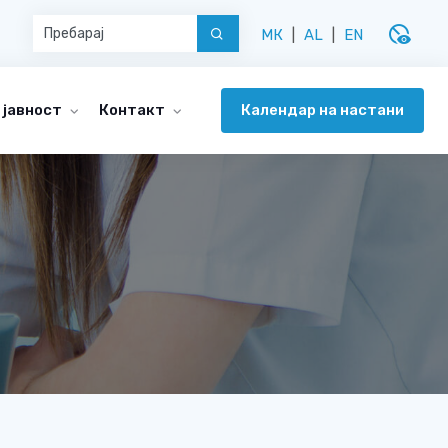
disabled_visible
МК
|
AL
|
EN
Календар на настани
 јавност
Контакт