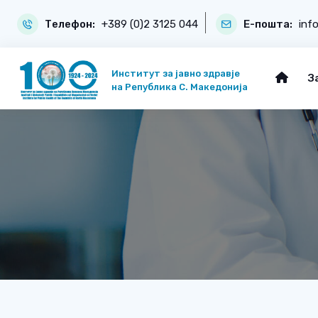
Телефон:
+389 (0)2 3125 044
Е-пошта:
inf
Институт за јавно здравје
З
на Република С. Македонија