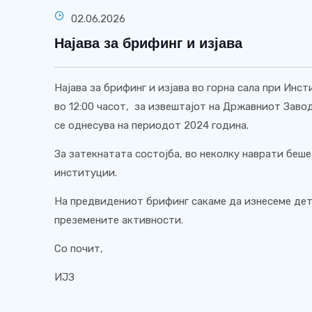
02.06.2026
Најава за брифинг и изјава
Најава за брифинг и изјава во горна сала при Инст
во 12:00 часот, за извештајот на Државниот Завод 
се однесува на периодот 2024 година.
За затекнатата состојба, во неколку наврати беш
институции.
На предвидениот брифинг сакаме да изнесеме дет
преземените активности.
Со почит,
ИЈЗ