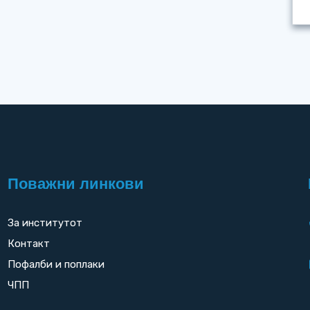
Поважни линкови
За институтот
Контакт
Пофалби и поплаки
ЧПП