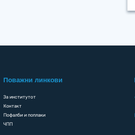
Поважни линкови
За институтот
Контакт
Пофалби и поплаки
ЧПП