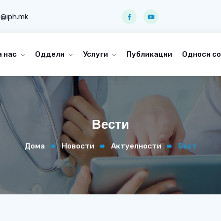
o@iph.mk
а нас
Оддели
Услуги
Публикации
Односи со
Вести
Дома
Новости
Актуелности
Вест