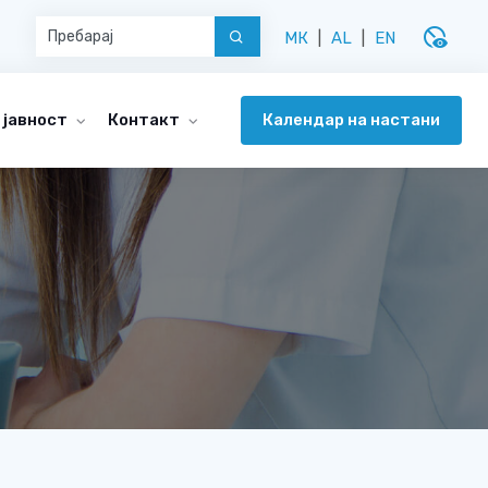
disabled_visible
МК
|
AL
|
EN
Календар на настани
 јавност
Контакт