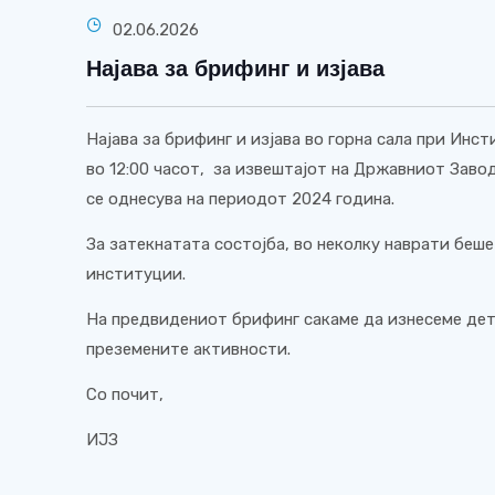
02.06.2026
Најава за брифинг и изјава
Најава за брифинг и изјава во горна сала при Инст
во 12:00 часот, за извештајот на Државниот Завод 
се однесува на периодот 2024 година.
За затекнатата состојба, во неколку наврати беш
институции.
На предвидениот брифинг сакаме да изнесеме дет
преземените активности.
Со почит,
ИЈЗ