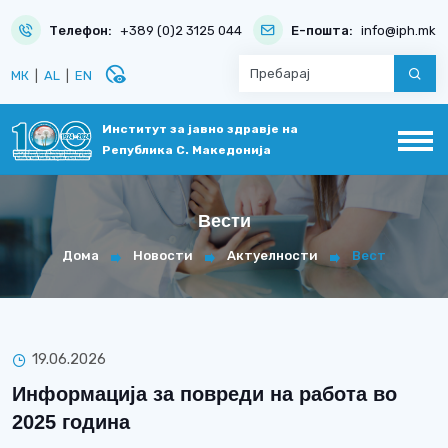
Телефон:
+389 (0)2 3125 044
Е-пошта:
info@iph.mk
disabled_visible
МК
|
AL
|
EN
Институт за јавно здравје на
Република С. Македонија
Вести
Дома
Новости
Актуелности
Вест
19.06.2026
Информација за повреди на работа во
2025 година