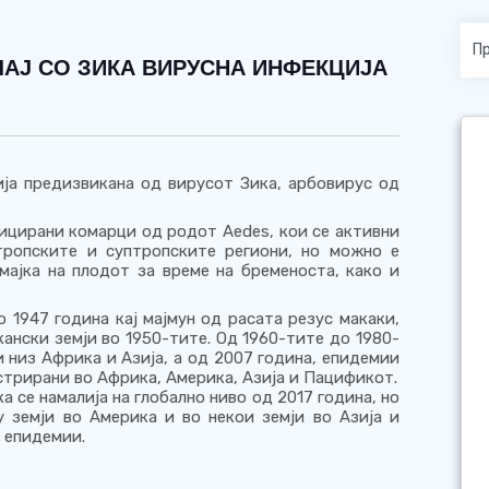
АЈ СО ЗИКА ВИРУСНА ИНФЕКЦИЈА
ија предизвикана од вирусот Зика, арбовирус од
фицирани комарци од родот Aedes, кои се активни
тропските и суптропските региони, но можно е
мајка на плодот за време на бременоста, како и
 1947 година кај мајмун од расата резус макаки,
ански земји во 1950-тите. Од 1960-тите до 1980-
 низ Африка и Азија, а од 2007 година, епидемии
стрирани во Африка, Америка, Азија и Пацификот.
 се намалија на глобално ниво од 2017 година, но
 земји во Америка и во некои земји во Азија и
 епидемии.