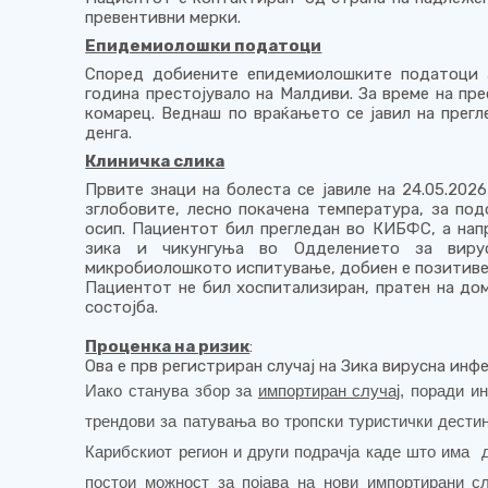
превентивни мерки.
Епидемиолошки податоци
Според добиените епидемиолошките податоци з
година престојувало на Малдиви. За време на пр
комарец. Веднаш по враќањето се јавил на прег
денга.
Клиничка слика
Првите знаци на болеста се јавиле на 24.05.202
зглобовите, лесно покачена температура, за под
осип. Пациентот бил прегледан во КИБФС, а нап
зика и чикунгуња во Одделението за вирус
микробиолошкото испитување, добиен е позитивен
Пациентот не бил хоспитализиран, пратен на до
состојба.
Проценка на ризик
:
Ова е прв регистриран случај на Зика вирусна инф
Иако станува збор за
импортиран случај
, поради и
трендови за патувања во тропски туристички дестин
Карибскиот регион и други подрачја каде што има 
постои можност за појава на нови импортирани с