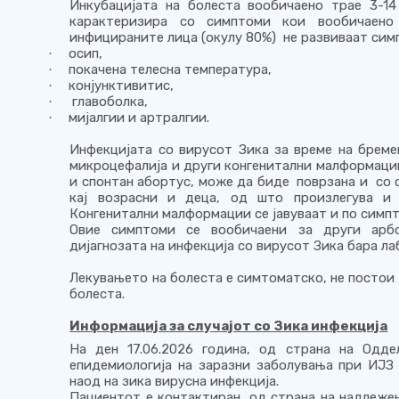
Инкубацијата на болеста вообичаено трае 3-14
карактеризира со симптоми кои вообичаено
инфицираните лица (окулу 80%) не развиваат симп
осип,
·
покачена телесна температура,
·
конјунктивитис,
·
главоболка,
·
мијалгии и артралгии.
·
Инфекцијата со вирусот Зика за време на брем
микроцефалија и други конгенитални малформаци
и спонтан абортус, може да биде поврзана и со
кај возрасни и деца, од што произлегува и 
Конгенитални малформации се јавуваат и по симп
Овие симптоми се вообичаени за други арбо
дијагнозата на инфекција со вирусот Зика бара л
Лекувањето на болеста е симтоматско, не постои 
болеста.
Информација за случајот со Зика инфекција
На ден 17.06.2026 година, од страна на Одде
епидемиологија на заразни заболувања при ИЈЗ
наод на зика вирусна инфекција.
Пациентот е контактиран од страна на надлеже