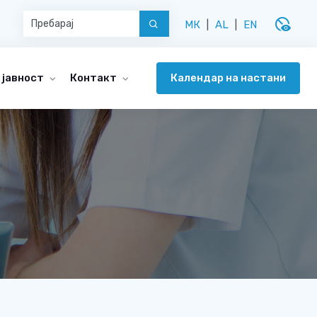
disabled_visible
МК
|
AL
|
EN
Календар на настани
 јавност
Контакт