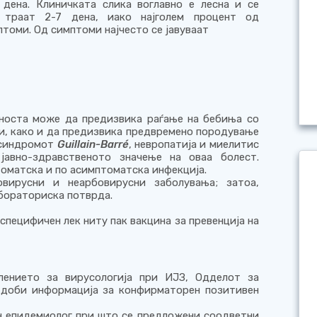
 дена. Клиничката слика воглавно е лесна и се
 траат 2-7 дена, иако најголем процент од
томи. Од симптоми најчесто се јавуваат
еноста може да предизвика раѓање на бебиња со
и, како и да предизвика предвремено породување
 синдромот
Guillain-Barré
, невропатија и миелитис
јавно-здравственото значење на оваа болест.
томатска и по асимптоматска инфекција.
вирусни и неарбовирусни заболувања; затоа,
абораториска потврда.
специфичен лек ниту пак вакцина за превенција на
лението за вирусологија при ИЈЗ, Одделот за
 доби информација за конфирматорен позитивен
н епидемиолог при што се предложени соодветни