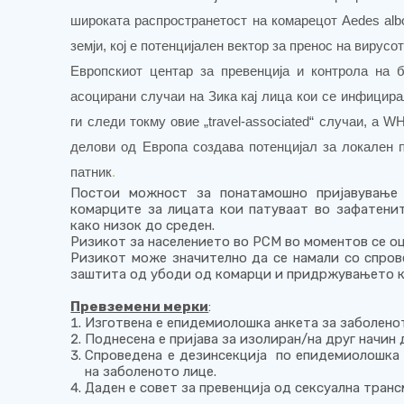
широката распространетост на комарецот Aedes albo
земји, кој е потенцијален вектор за пренос на вирусот
Европскиот центар за превенција и контрола на 
асоцирани случаи на Зика кај лица кои се инфицира
ги следи токму овие „travel-associated“ случаи, а 
делови од Европа создава потенцијал за локален 
патник
.
Постои можност за понатамошно пријавување 
комарците за лицата кои патуваат во зафатенит
како низок до среден.
Ризикот за населението во РСМ во моментов се оц
Ризикот може значително да се намали со спров
заштита од убоди од комарци и придржувањето к
Превземени мерки
:
Изготвена е епидемиолошка анкета за заболено
Поднесена е пријава за изолиран/на друг начин
Спроведена е дезинсекција по епидемиолошка 
на заболеното лице.
Даден е совет за превенција од сексуална транс