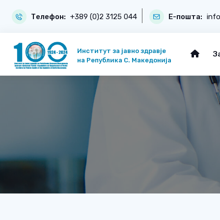
Телефон:
+389 (0)2 3125 044
Е-пошта:
inf
Институт за јавно здравје
З
на Република С. Македонија