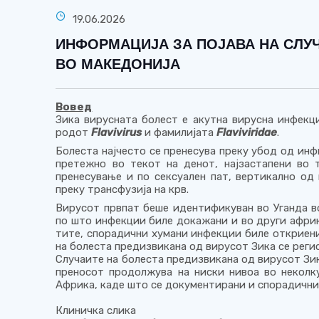
19.06.2026
ИНФОРМАЦИЈА ЗА ПОЈАВА НА СЛУЧ
ВО МАКЕДОНИЈА
Вовед
Зика вирусната болест е акутна вирусна инфекц
родот
Flavivirus
и фамилијата
Flaviviridae
.
Болеста најчесто се пренесува преку убод од ин
претежно во текот на денот, најзастапени во 
пренесување и по сексуален пат, вертикално од 
преку трансфузија на крв.
Вирусот првпат беше идентификуван во Уганда во
по што инфекции биле докажани и во други африк
тите, спорадични хумани инфекции биле откриени
на болеста предизвикана од вирусот Зика се реги
Случаите на болеста предизвикана од вирусот Зика
преносот продолжува на ниски нивоа во неколку
Африка, каде што се документирани и спорадични
Клиничка слика