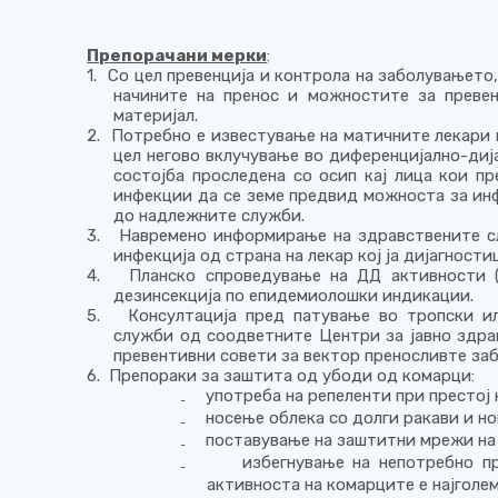
Препорачани мерки
:
1.
Со цел превенција и контрола на заболувањето,
начините на пренос и можностите за превен
материјал.
2.
Потребно е известување на матичните лекари 
цел негово вклучување во диференцијално-д
состојба проследена со осип кај лица кои пр
инфекции да се земе предвид можноста за ин
до надлежните служби.
3.
Навремено информирање на здравствените с
инфекција од страна на лекар кој ја дијагности
4.
Планско спроведување на ДД активности (
дезинсекција по епидемиолошки индикации.
5.
Консултација пред патување во тропски и
служби од соодветните Центри за јавно здра
превентивни совети за вектор преносливте заб
6.
Препораки за заштита од убоди од комарци:
употреба на репеленти при престој
₋
носење облека со долги ракави и н
₋
поставување на заштитни мрежи на
₋
избегнување на непотребно п
₋
активноста на комарците е најголе