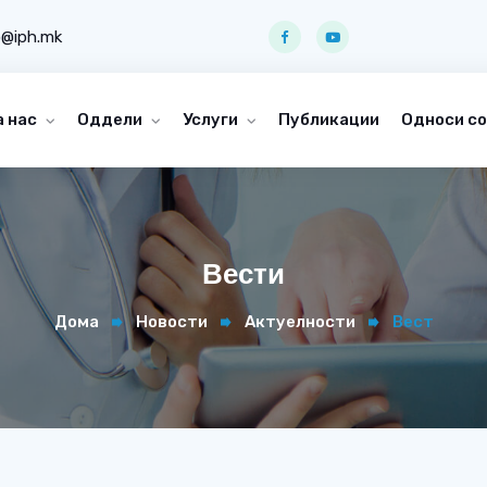
o@iph.mk
а нас
Оддели
Услуги
Публикации
Односи со
Вести
Дома
Новости
Актуелности
Вест