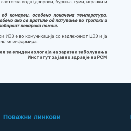
застоена вода (дворови, буриња, гуми, играчки и
 од комарец, особено покачена температура,
обено ако се вратиле од патување во тропски и
побараат лекарска помош.
ри ИЈЗ
е во комуникација со надлежниот ЦЈЗ и ја
тно ќе информира.
ел за епидемиологија на заразни заболувања
Институт за јавно здравје
на
Р
С
М
Поважни линкови