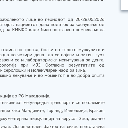
аболеното лице во периодот од 20-28.05.2026
естојот, пациентот дава податок за каснување од
лед на КИБФС каде било поставено сомневање за
6 година со треска, болки по телото-мускулите и
оцна по четири дена да се појави и ситен, густ
равени се и лабораториски испитувања за денга,
ологија при ИЈЗ. Согласно резултатите од
 серолошки и молекуларен наод за зика.
машно лекување и во моментот е во добра општа
екција во РС Македонија.
нтензивниот меѓунаредон транспорт и се поголемите
ации како Малдивите, Тајланд, Индонезија, Бразил,
документирана циркулација на вирусот Зика, реално
лучаи. Дополнителен фактор на ризик претставува