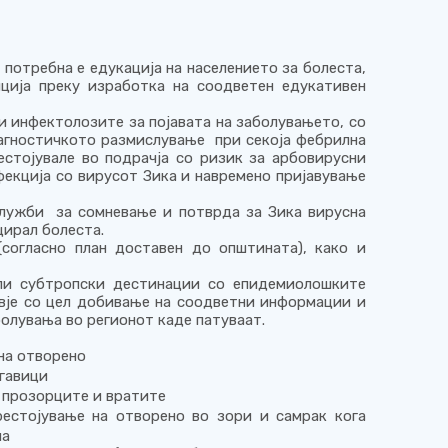
 потребна е едукација на населението за болеста,
ција преку изработка на соодветен едукативен
и инфектолозите за појавата на заболувањето, со
ијагностичкото размислување
при секоја фебрилна
естојувале во подрачја со ризик за арбовирусни
фекција со вирусот Зика
и навремено пријавување
лужби за сомневање и потврда за Зика вирусна
цирал болеста.
согласно план доставен до општината), како и
ли субтропски дестинации со епидемиолошките
вје со цел добивање на соодветни информации и
олувања во регионот каде патуваат.
 на отворено
огавици
 прозорците и вратите
рестојување на отворено во зори и самрак кога
ма