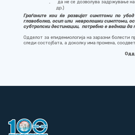
да не се дозволува задржување на 
₋
др.)
Граѓаните кои ќе развијат симптоми по убод
главоболка, осип или невролошки симптоми, ос
субтропски дестинации, потребно е веднаш да 
Одделот за епидемиологија на заразни болести
п
следи состојбата, а доколку има промена, соодве
Одд