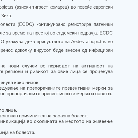
pictus (азиски тигрест комарец) во повеќе европски
 Зика.
болести (ECDC) континуирано регистрира патнички
ле за време на престој во ендемски подрачја. ECDC
WHO укажува дека присуството на Aedes albopictus во
пренос доколку вирусот биде внесен од инфициран
на нови случаи во периодот на активност на
е региони и ризикот за овие лица се проценува
енува како низок.
едување на препорачаните превентивни мерки за
он препорачаните превентивните мерки и совети.
то лице.
 докажан причинител на заразна болест.
индикација во околината на местото на живеење
мија на болеста.