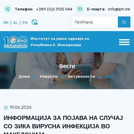
Телефон:
+389 (0)2 3125 044
Е-пошта:
info@iph.mk
disabled_visible
МК
|
AL
|
EN
Институт за јавно здравје на
Република С. Македонија
Вести
Дома
Новости
Актуелности
Вест
19.06.2026
ИНФОРМАЦИЈА ЗА ПОЈАВА НА СЛУЧАЈ
СО ЗИКА ВИРУСНА ИНФЕКЦИЈА ВО