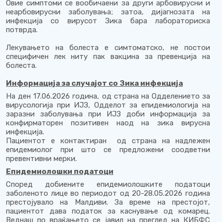
Овие симптоми се вообичаени за други арбовирусни и
неарбовирусни заболувања; затоа, дијагнозата на
инфекција со вирусот Зика бара лабораториска
потврда.
Лекувањето на болеста е симтоматско, не постои
специфичен лек ниту пак вакцина за превенција на
болеста.
Информација за случајот со Зика инфекција
На ден 17.06.2026 година, од страна на Одделението за
вирусологија при ИЈЗ, Одделот за епидемиологија на
заразни заболувања при ИЈЗ доби информација за
конфирматорен позитивен наод на зика вирусна
инфекција.
Пациентот е контактиран од страна на надлежен
епидемиолог при што се предложени соодветни
превентивни мерки.
Епидемиолошки податоци
Според добиените епидемиолошките податоци
заболеното лице во периодот од 20-28.05.2026 година
престојувало на Малдиви. За време на престојот,
пациентот дава податок за каснување од комарец.
Веднаш по враќањето се јавил на преглед на КИБФС