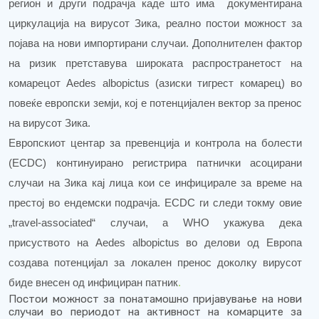
регион и други подрачја каде што има документирана
циркулација на вирусот Зика, реално постои можност за
појава на нови импортирани случаи. Дополнителен фактор
на ризик претставува широката распространетост на
комарецот Aedes albopictus (азиски тигрест комарец) во
повеќе европски земји, кој е потенцијален вектор за пренос
на вирусот Зика.
Европскиот центар за превенција и контрола на болести
(ECDC) континуирано регистрира патнички асоцирани
случаи на Зика кај лица кои се инфицирале за време на
престој во ендемски подрачја. ECDC ги следи токму овие
„travel-associated“ случаи, а WHO укажува дека
присуството на Aedes albopictus во делови од Европа
создава потенцијал за локален пренос доколку вирусот
биде внесен од инфициран патник
.
Постои можност за понатамошно пријавување на нови
случаи во периодот на активност на комарците за