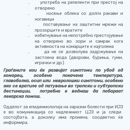
употреба на репеленти при престој на
₋
отворено
носење облека со долги ракави и
₋
ногавици
поставување на заштитни мрежи на
₋
прозорците и вратите
избегнување на непотребно престојување
₋
на отворено во зори и самрак кога
активноста на комарците е најголема
да не се дозволува задржување на
₋
застоена вода (дворови, буриња, гуми,
играчки и др.)
Граѓаните кои ќе развијат симптоми по убод од
комарец, особено покачена температура,
главоболка, осип или невролошки симптоми, особено
ако се вратиле од патување во тропски и субтропски
дестинации, потребно е веднаш да побараат
лекарска помош.
Одделот за епидемиологија на заразни болести
при ИЈЗ
е во комуникација со надлежниот ЦЈЗ и ја следи
состојбата, а доколку има промена, соодветно ќе
информира.