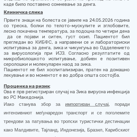
каде било поставено сомневање за денга.
Клиничка слика
Првите знаци на болеста се јавиле на 24.05.2026 година
со треска, болки по телото-мускулите и зглобовите,
лесно покачена температура, за подоцна по четири дена
да се појави и ситен, густ осип. Пациентот бил
прегледан во КИБФС, а направени се и лабораториски
испитувања за денга, зика и чикунгуња во Одделението
за вирусологија при ИЈЗ. Согласно резултатите од
микробиолошкото испитување, добиен е позитивен
серолошки и молекуларен наод за зика.
Пациентот не бил хоспитализиран, пратен на домашно
лекување и во моментот е во добра општа состојба.
Проценка на ризик
:
Ова е прв регистриран случај на Зика вирусна инфекција
во РС Македонија.
Иако станува збор за
импортиран случај
, поради
интензивниот меѓунаредон транспорт и се поголемите
трендови за патувања во тропски туристички дестинации
како Малдивите, Тајланд, Индонезија, Бразил, Карибскиот