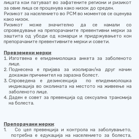
лицата кои патуваат во зафатените региони и ризикот
за овие лица се проценува како низок до среден.
Ризикот за населението во РСМ во моментов се оценува
како низок.
Ризикот може значително да се намали со
спроведување на препорачаните превентивни мерки за
заштита од убоди од комарци и придржувањето кон
препорачаните превентивните мерки и совети.
Превземени мерки
:
Изготвена е епидемиолошка анкета за заболеното
лице.
Поднесена е пријава за изолиран/на друг начин
докажан причинител на заразна болест.
Спроведена е дезинсекција по епидемиолошка
индикација во околината на местото на живеење на
заболеното лице.
Даден е совет за превенција од сексуална трансмија
на болеста.
Препорачани мерки
:
1.
Со цел превенција и контрола на заболувањето,
потребна е едукација на населението за болеста,