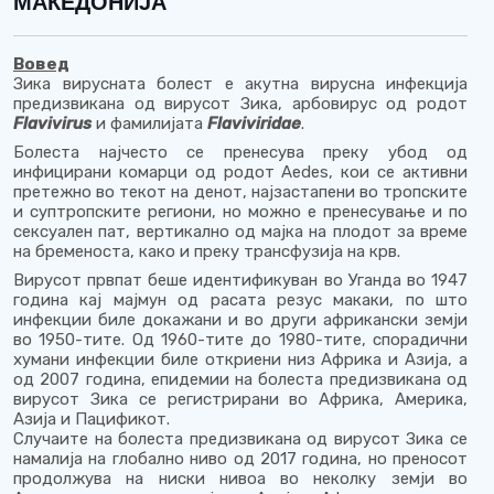
МАКЕДОНИЈА
Вовед
Зика вирусната болест е акутна вирусна инфекција
предизвикана од вирусот Зика, арбовирус од родот
Flavivirus
и фамилијата
Flaviviridae
.
Болеста најчесто се пренесува преку убод од
инфицирани комарци од родот Aedes, кои се активни
претежно во текот на денот, најзастапени во тропските
и суптропските региони, но можно е пренесување и по
сексуален пат, вертикално од мајка на плодот за време
на бременоста, како и преку трансфузија на крв.
Вирусот првпат беше идентификуван во Уганда во 1947
година кај мајмун од расата резус макаки, по што
инфекции биле докажани и во други африкански земји
во 1950-тите. Од 1960-тите до 1980-тите, спорадични
хумани инфекции биле откриени низ Африка и Азија, а
од 2007 година, епидемии на болеста предизвикана од
вирусот Зика се регистрирани во Африка, Америка,
Азија и Пацификот.
Случаите на болеста предизвикана од вирусот Зика се
намалија на глобално ниво од 2017 година, но преносот
продолжува на ниски нивоа во неколку земји во