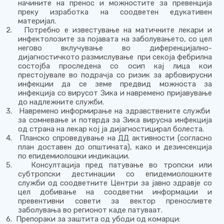
начините на пренос и можностите за превенција
преку изработка на соодветен едукативен
материјал.
2.
Потребно е известување на матичните лекари и
инфектолозите за појавата на заболувањето, со цел
негово вклучување во диференцијално-
дијагностичкото размислување
при секоја фебрилна
состојба проследена со осип кај лица кои
престојувале во подрачја со ризик за арбовирусни
инфекции да се земе предвид можноста за
инфекција со вирусот Зика
и навремено пријавување
до надлежните служби.
3.
Навремено информирање на здравствените служби
за сомневање и потврда за Зика вирусна инфекција
од страна на лекар кој ја дијагностицирал болеста.
4.
Планско спроведување на ДД активности (согласно
план доставен до општината), како и дезинсекција
по епидемиолошки индикации.
5.
Консултација пред патување во тропски или
субтропски дестинации со епидемиолошките
служби од соодветните Центри за јавно здравје со
цел добивање на соодветни информации и
превентивни совети за вектор преносливте
заболувања во регионот каде патуваат.
6.
Препораки за заштита од убоди од комарци: