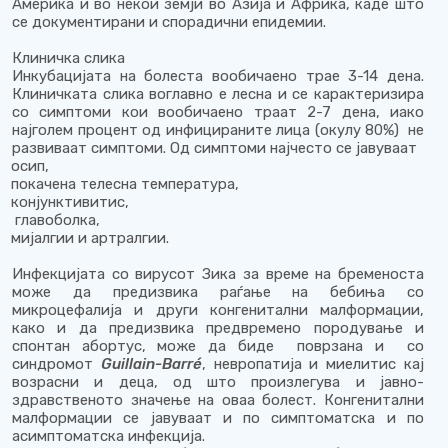
Америка и во некои земји во Азија и Африка, каде што
се документирани и спорадични епидемии.
Клиничка слика
Инкубацијата на болеста вообичаено трае 3-14 дена.
Клиничката слика воглавно е лесна и се карактеризира
со симптоми кои вообичаено траат 2-7 дена, иако
најголем процент од инфицираните лица (окулу 80%) не
развиваат симптоми. Од симптоми најчесто се јавуваат
осип,
покачена телесна температура,
конјунктивитис,
главоболка,
мијалгии и артралгии.
Инфекцијата со вирусот Зика за време на бременоста
може да предизвика раѓање на бебиња со
микроцефалија и други конгенитални малформации,
како и да предизвика предвремено породување и
спонтан абортус, може да биде поврзана и со
синдромот
Guillain-Barré
, невропатија и миелитис кај
возрасни и деца, од што произлегува и јавно-
здравственото значење на оваа болест. Конгенитални
малформации се јавуваат и по симптоматска и по
асимптоматска инфекција.