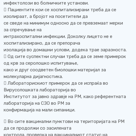
инфектолози во болничките установи.
 Пациентите кои се хоспитализирани треба да се
изолираат, а бројот на посетители да
се сведе на минимум односно да се превземаат мерки
за спречување на
интрахоспитални инфекции. Доколку лицето не е
хоспитализирано, да се препорача
изолација во домашни услови, додека трае заразноста.
 Од сите суспектни случаи треба да се земе примерок
од крв за серолошко испитување,
како и друг соодветен биолошки материјал за
молекуларна дијагностика.
 Лабораторискиот примерок да се испраќа во
Вирусолошката лабораторија во
Институтот за јавно здравје на РМ, како референтната
лабораторија на СЗО во РМ за
конфирмација на мали сипаници.
 Во сите вакцинални пунктови на територијата на РМ
да се продолжи со засилената
контрола, проверка на вакциналниот статус на