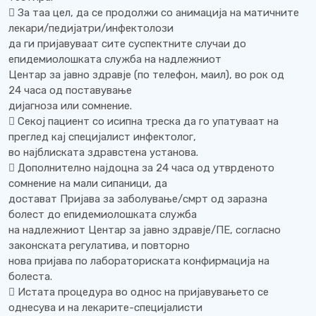
 За таа цел, да се продолжи со анимација на матичните
лекари/педијатри/инфектолози
да ги пријавуваат сите суспектните случаи до
епидемиолошката служба на надлежниот
Центар за јавно здравје (по телефон, маил), во рок од
24 часа од поставување
дијагноза или сомнение.
 Секој пациент со исипна треска да го упатуваат на
преглед кај специјалист инфектолог,
во најблиската здравстена установа.
 Дополнително најдоцна за 24 часа од утврденото
сомнение на мали сипаници, да
достават Пријава за заболување/смрт од заразна
болест до епидемиолошката служба
на надлежниот Центар за јавно здравје/ПЕ, согласно
законската регулатива, и повторно
нова пријава по лабораториската конфирмација на
болеста.
 Истата процедура во однос на пријавувањето се
однесува и на лекарите-специјалисти