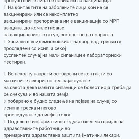
пропуштените лица се повикани за вакцинација.
 На контактите на заболените лица кои не се
вакцинирани или се некомплетно
вакцинирани препорачана им е вакцинација со МРП
вакцина, до комплетирање
на вакциналниот статус, соодветно на возраста.
 Засилен е епидемиолошкиот надзор над треските
проследени со исип, а секој
суспектен случај на мали сипаници е лабораториски
тестиран.
 Во неколку наврати остварени се контакти со
матичните лекари, со цел зајакнување
на свеста дека малите сипаници се болест која треба да
се очекува и во нашата земја
и побарано е будно следење на појава на случај со
исипна треска и негово
проследување до инфектолог.
 Поделен е информативно-едукативен материјал на
здравствените работници во
примарната здравствена заштита (матични лекари,