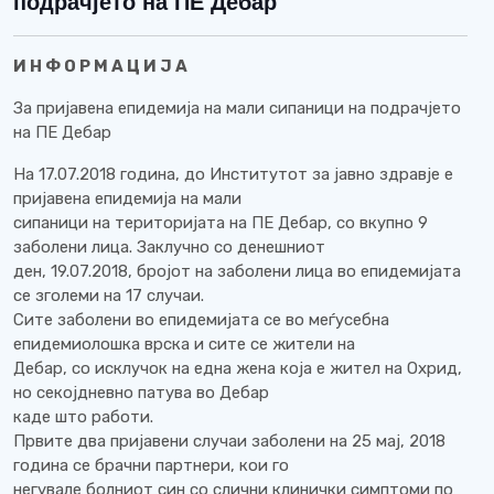
подрачјето на ПЕ Дебар
И Н Ф О Р М А Ц И Ј А
За пријавена епидемија на мали сипаници на подрачјето
на ПЕ Дебар
На 17.07.2018 година, до Институтот за јавно здравје е
пријавена епидемија на мали
сипаници на територијата на ПЕ Дебар, со вкупно 9
заболени лица. Заклучно со денешниот
ден, 19.07.2018, бројот на заболени лица во епидемијата
се зголеми на 17 случаи.
Сите заболени во епидемијата се во меѓусебна
епидемиолошка врска и сите се жители на
Дебар, со исклучок на една жена која е жител на Охрид,
но секојдневно патува во Дебар
каде што работи.
Првите два пријавени случаи заболени на 25 мај, 2018
година се брачни партнери, кои го
негувале болниот син со слични клинички симптоми по