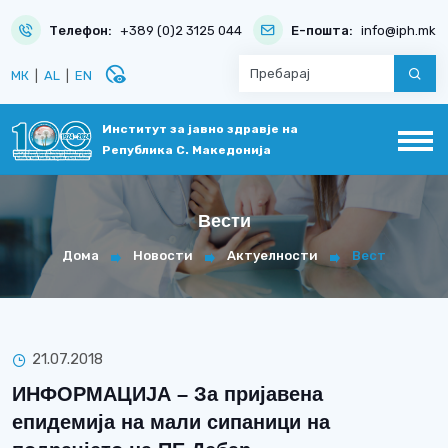
Телефон:
+389 (0)2 3125 044
Е-пошта:
info@iph.mk
disabled_visible
МК
|
AL
|
EN
Институт за јавно здравје на
Република С. Македонија
Вести
Дома
Новости
Актуелности
Вест
21.07.2018
ИНФОРМАЦИЈА – За пријавена
епидемија на мали сипаници на