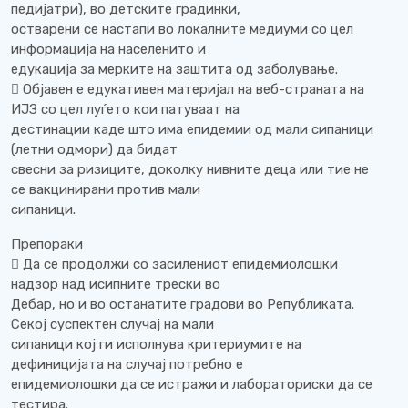
педијатри), во детските градинки,
остварени се настапи во локалните медиуми со цел
информација на населенито и
едукација за мерките на заштита од заболување.
 Објавен е едукативен материјал на веб-страната на
ИЈЗ со цел луѓето кои патуваат на
дестинации каде што има епидемии од мали сипаници
(летни одмори) да бидат
свесни за ризиците, доколку нивните деца или тие не
се вакцинирани против мали
сипаници.
Препораки
 Да се продолжи со засилениот епидемиолошки
надзор над исипните трески во
Дебар, но и во останатите градови во Републиката.
Секој суспектен случај на мали
сипаници кој ги исполнува критериумите на
дефиницијата на случај потребно е
епидемиолошки да се истражи и лабораториски да се
тестира.