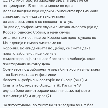
Од вкупниот број на заболени лица, 11 лица не се
вакцинирани, 13 се вакцинирани со една
доза на вакцина која содржи компонента против мали
сипаници, три лица се вакцинирани
со две дози, едно е со непознат статус.
За два од пријавените случаи е можна импортација од
Косово, односно Србија, а еден случај
имал контакт со лице од Косово кое престојувало во
Македонија и имало симптоми на
морбили. Во епидемијата во Дебар, се смета дека
првото заболено лице кое не е
евидентирано ја стекнало болеста во Албанија, каде
престојувало неколку дена.
Осумнаесет од заболените лица биле хоспитализирани
– на Клиниката за инфективни
болести и фебрилни состојби во Скопје (n=10) и
Општата болница во Охрид (n=8). Kај сите 18
случаи биле регистрирани компликации, најчесто
пневмонија (5) и дијареа (7).
За потсетување, во текот на 2017 година во РМ беа