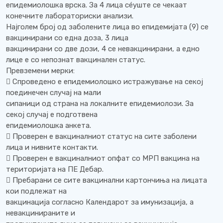
епидемиолошка врска. За 4 лица сéуште се чекаат
конечните лабораториски анализи.
Најголем број од заболените лица во епидемијата (9) се
вакцинирани со една доза, 3 лица
вакцинирани со две дози, 4 се невакцинирани, а едно
лице е со непознат вакцинален статус.
Превземени мерки:
 Спроведено е епидемиолошко истражување на секој
поединечен случај на мали
сипаници од страна на локалните епидемиолози. За
секој случај е подготвена
епидемиолошка анкета.
 Проверен е вакциналниот статус на сите заболени
лица и нивните контакти.
 Проверен е вакциналниот опфат со МРП вакцина на
територијата на ПЕ Дебар.
 Пребарани се сите вакцинални картончиња на лицата
кои подлежат на
вакцинација согласно Календарот за имунизација, а
невакцинираните и