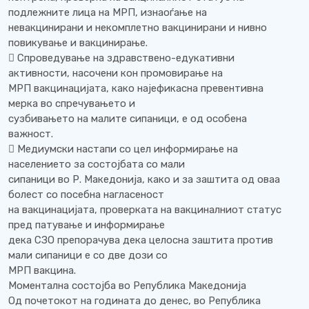
подлежните лица на МРП, изнаоѓање на
невакцинирани и некомплетно вакцинирани и нивно
повикување и вакцинирање.
 Спроведување на здравствено-едукативни
активности, насочени кон промовирање на
МРП вакцинацијата, како најефикасна превентивна
мерка во спречувањето и
сузбивањето на малите сипаници, е од особена
важност.
 Медиумски настапи со цел информирање на
населението за состојбата со мали
сипаници во Р. Македонија, како и за заштита од оваа
болест со посебна нагласеност
на вакцинацијата, проверката на вакциналниот статус
пред патување и информирање
дека СЗО препорачува дека целосна заштита против
мали сипаници е со две дози со
МРП вакцина.
Моментална состојба во Република Македонија
Од почетокот на годината до денес, во Република