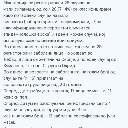
Македонија се регистрирани 28 случаи на
мали сипаници, од кои 20 (71,4%) се класифицирани
како потврдени случаи на мали
сипаници (лабораториски конфирмирани), 7 се
класифицирани како веројатни случаи (со
епидемиолошка врска) и еден е можен случај, кој
исполнува само клинички критериуми.
Во однос на местото на живеење, од вкупно 28
регистрирани заболени лица, 16 живеат во
Дебар, 8 лица се жители на Скопје, а по еден случај од
Куманово, Тетово, Струга и Охрид.
Во однос на возраста на заболените, најголем број од
случаите (n=13) припаѓаат на
возрасната група лица над 30 години.
Според дистрибуцијата по пол, 17 лица се машки, 11
женски пол.
Според датум на заболување, регистрирани се по 4
случаи во јануари, февруари и јуни, 3 во
мај, и најголем број – 12 заболени се пријавени во јули
месец.