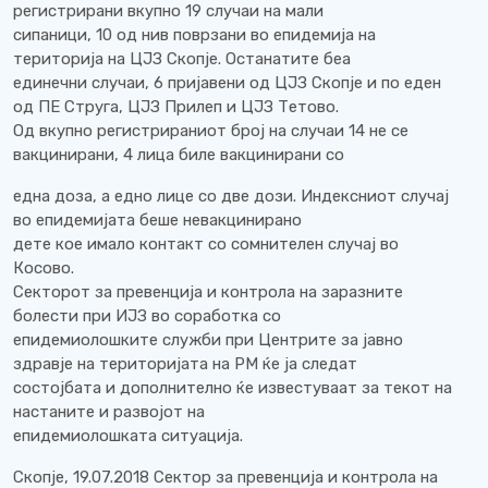
регистрирани вкупно 19 случаи на мали
сипаници, 10 од нив поврзани во епидемија на
територија на ЦЈЗ Скопје. Останатите беа
единечни случаи, 6 пријавени од ЦЈЗ Скопје и по еден
од ПЕ Струга, ЦЈЗ Прилеп и ЦЈЗ Тетово.
Од вкупно регистрираниот број на случаи 14 не се
вакцинирани, 4 лица биле вакцинирани со
една доза, а едно лице со две дози. Индексниот случај
во епидемијата беше невакцинирано
дете кое имало контакт со сомнителен случај во
Косово.
Секторот за превенција и контрола на заразните
болести при ИЈЗ во соработка со
епидемиолошките служби при Центрите за јавно
здравје на територијата на РМ ќе ја следат
состојбата и дополнително ќе известуваат за текот на
настаните и развојот на
епидемиолошката ситуација.
Скопје, 19.07.2018 Сектор за превенција и контрола на