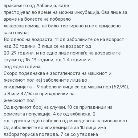
враќањето од Албанија, каде
престојувал во време на можна инкубација. Ова лице за
време на болеста не побарало
лекарска помош, не било тестирано и не е пријавено
како случај.
Во однос на возраста, 11 од заболените се на возраст
над 30 години, 3 лица се на возраст од
20-29 години, и по едно лице припаѓа на возрасните
групи: од 15-19 години, од 1-4 години и
под една година.
Скоро подеднаква е застапеноста на машкиот и
женскиот пол кај заболените лица во
епидемијата – 9 заболени лица се од машки пол (52,9%),
а 8 или 47,1% се припаднички на
женскиот пол.
Од вкупниот број на случаи, 10 се припадници на
ромската популација, 4 се од албанска, 2
од турска и еден заболен од македонска националност.
Од заболените во епидемијата за 10 лица има
лабораториска потврда, 7 се со утврдена