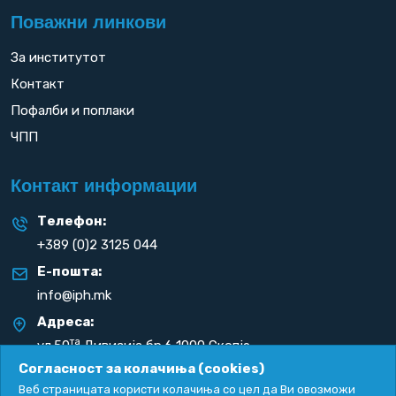
Поважни линкови
За институтот
Контакт
Пофалби и поплаки
ЧПП
Контакт информации
Телефон:
+389 (0)2 3125 044
Е-пошта:
info@iph.mk
Адреса:
та
ул.50
Дивизија бр.6 1000 Скопје
Република С. Македонија
Согласност за колачиња (cookies)
Веб страницата користи колачиња со цел да Ви овозможи