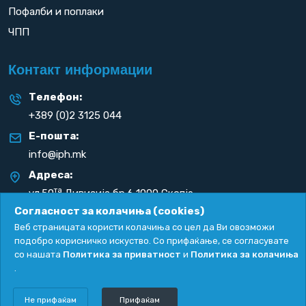
Пофалби и поплаки
ЧПП
Контакт информации
Телефон:
+389 (0)2 3125 044
Е-пошта:
info@iph.mk
Адреса:
та
ул.50
Дивизија бр.6 1000 Скопје
Република С. Македонија
Согласност за колачиња (cookies)
Веб страницата користи колачиња со цел да Ви овозможи
подобро корисничко искуство. Со прифаќање, се согласувате
со нашата
Политика за приватност
и
Политика за колачиња
.
Политика за приватност
|
Политика за колачиња
Copyright
2026. All rights reserved by
UNET
.
Не прифаќам
Прифаќам