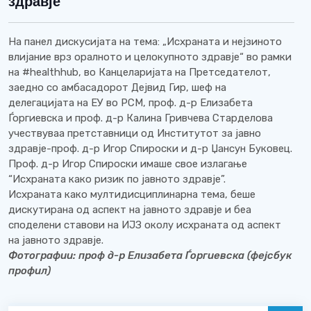
здравје
На панел дискусијата на тема: „Исхраната и нејзиното
влијание врз оралното и целокупното здравје“ во рамки
на #healthhub, во Канцеларијата на Претседателот,
заедно со амбасадорот Дејвид Гир, шеф на
делегацијата на ЕУ во РСМ, проф. д-р Елизабета
Ѓоргиевска и проф. д-р Калина Гривчева Старделова
учествуваа претставници од Институтот за јавно
здравје-проф. д-р Игор Спироски и д-р Џансун Буковец.
Проф. д-р Игор Спироски имаше свое излагање
“Исхраната како ризик по јавното здравје”.
Исхраната како мултидисциплинарна тема, беше
дискутирана од аспект на јавното здравје и беа
споделени ставови на ИЈЗ околу исхраната од аспект
на јавното здравје.
Фотографии: проф д-р Елизабета Ѓоргиевска (фејсбук
профил)