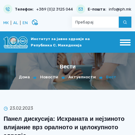
Телефон:
+389 (0)2 3125 044
Е-пошта:
info@iph.mk
disabled_visible
МК
|
AL
|
EN
Институт за јавно здравје на
Република С. Македонија
Вести
Дома
Новости
Актуелности
Вест
23.02.2023
Панел дискусија: Исхраната и нејзиното
влијание врз оралното и целокупното