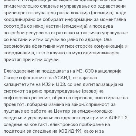
епидемиолошко следење и управување со здравствени
кризи претставува централна локација (позиција), каде
координирано се собираат информации за моментална
сосотојба со некој настан (епидемија) и поседува
потребни ресурси за стратешко и тактичко управување
со настани и итни случаи во јавното здравје. Ова
овозможува ефективна мултисекторска комуникација и
координација, што е клучно за мултидисциплинарен
пристап при итни случаи.
Благодарение на поддршката на МЗ, СЗО канцеларија
Скопје и фондовите на УСАИД, се зајакнаа
капацитетите на ИЈЗ и ЦЈЗ, со цел дигитализација на
системот за рано предупредување (развој на
софтверско решение, обука на персонал, пилотирање на
проектот, побарана измена на закон, спремност за
пуштање во работа на Центар за епидемиолошко
следење и управување со здравствени кризи и АЛЕРТ 2,
следење на контакт, електронско прибирање на
податоци за следење на КОВИД 19), како и за