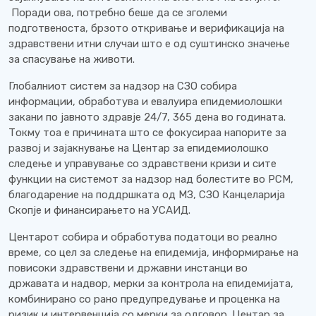
Поради ова, потребно беше да се зголеми
подготвеноста, брзото откривање и верификација на
здравствени итни случаи што е од суштинско значење
за спасување на животи.
Глобалниот систем за надзор на СЗО собира
информации, обработува и евалуира епидемиолошки
закани по јавното здравје 24/7, 365 дена во годината.
Токму тоа е причината што се фокусираа напорите за
развој и зајакнување на Центар за епидемиолошко
следење и управување со здравствени кризи и сите
функции на системот за надзор над болестите во РСМ,
благодарение на поддршката од МЗ, СЗО Канцеларија
Скопје и финансирањето на УСАИД.
Центарот собира и обработува податоци во реално
време, со цел за следење на епидемија, информирање на
повисоки здравствени и државни инстанци во
државата и надвор, мерки за контрола на епидемијата,
комбинирано со рано предупредување и проценка на
ризик и интервенција со мерки за одговор. Центар за