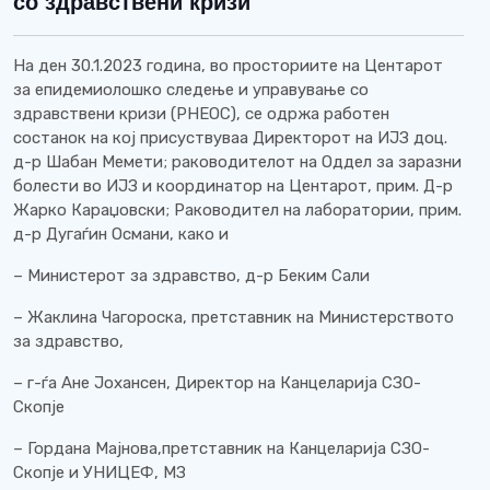
со здравствени кризи
На ден 30.1.2023 година, во просториите на Центарот
за епидемиолошко следење и управување со
здравствени кризи (PHEOC), се одржа работен
состанок на кој присуствуваа Директорот на ИЈЗ доц.
д-р Шабан Мемети; раководителот на Оддел за заразни
болести во ИЈЗ и координатор на Центарот, прим. Д-р
Жарко Караџовски; Раководител на лаборатории, прим.
д-р Дугаѓин Османи, како и
– Министерот за здравство, д-р Беким Сали
– Жаклина Чагороска, претставник на Министерството
за здравство,
– г-ѓа Ане Јохансен, Директор на Канцеларија СЗО-
Скопје
– Гордана Мајнова,претставник на Канцеларија СЗО-
Скопје и УНИЦЕФ, МЗ