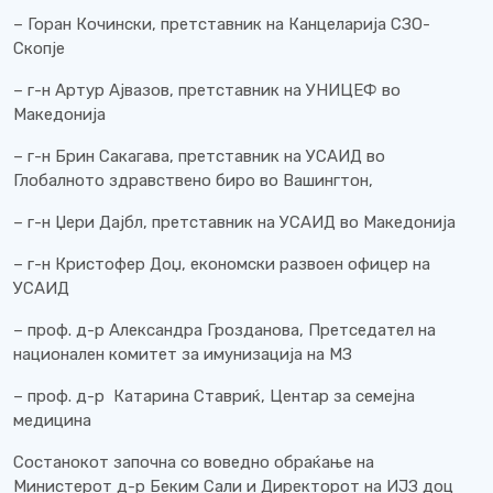
– Горан Кочински, претставник на Канцеларија СЗО-
Скопје
– г-н Артур Ајвазов, претставник на УНИЦЕФ во
Македонија
– г-н Брин Сакагава, претставник на УСАИД во
Глобалното здравствено биро во Вашингтон,
– г-н Џери Дајбл, претставник на УСАИД во Македонија
– г-н Кристофер Доџ, економски развоен офицер на
УСАИД
– проф. д-р Александра Грозданова, Претседател на
национален комитет за имунизација на МЗ
– проф. д-р Катарина Ставриќ, Центар за семејна
медицина
Состанокот започна со воведно обраќање на
Министерот д-р Беким Сали и Директорот на ИЈЗ доц