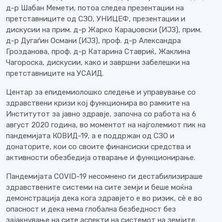
д-р Шабан Мемети, потоа следеа презентации на
претставниците од СЗО, УНИЦЕФ, презентации и
дискусии на прим. д-р Жарко Караџовски (ИЈЗ), прим.
д-р Дугаѓин Османи (ИЈЗ), проф. д-р Александра
Грозданова, проф. д-р Катарина Ставриќ, Жаклина
Чагороска, дискусии, како и завршни забелешки на
претставниците на УСАИД.
Центар за епидемиолошко следење и управување со
здравствени кризи кој функционира во рамките на
Институтот за јавно здравје, започна со работа на 6
август 2020 година, во моментот на најголемиот пик на
пандемијата КОВИД-19, а е поддржан од СЗО и
донаторите, кои со своите финансиски средства и
активности обезбедија отварање и функционирање.
Пандемијата COVID-19 несомнено ги ​​дестабилизираше
здравствените системи на сите земји и беше моќна
демонстрација дека кога здравјето е во ризик, сè е во
опасност и дека нема глобална безбедност без
зајакнување на сите аспекти на системот на земјите.