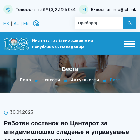
Телефон:
+389 (0)2 3125 044
Е-пошта:
info@iph.mk
disabled_visible
МК
|
AL
|
EN
Институт за јавно здравје на
Република С. Македонија
Вести
Дома
Новости
Актуелности
Вест
30.01.2023
Работен состанок во Центарот за
епидемиолошко следење и управување