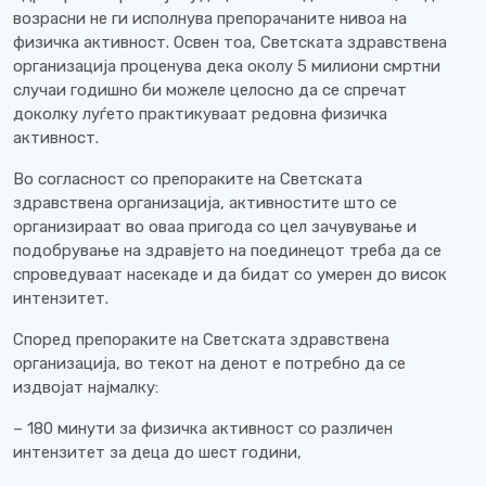
возрасни не ги исполнува препорачаните нивоа на
физичка активност. Освен тоа, Светската здравствена
организација проценува дека околу 5 милиони смртни
случаи годишно би можеле целосно да се спречат
доколку луѓето практикуваат редовна физичка
активност.
Во согласност со препораките на Светската
здравствена организација, активностите што се
организираат во оваа пригода со цел зачувување и
подобрување на здравјето на поединецот треба да се
спроведуваат насекаде и да бидат со умерен до висок
интензитет.
Според препораките на Светската здравствена
организација, во текот на денот е потребно да се
издвојат најмалку:
– 180 минути за физичка активност со различен
интензитет за деца до шест години,