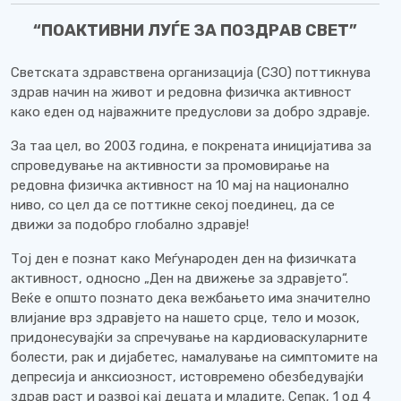
“ПОАКТИВНИ ЛУЃЕ ЗА ПОЗДРАВ СВЕТ”
Светската здравствена организација (СЗО) поттикнува
здрав начин на живот и редовна физичка активност
како еден од најважните предуслови за добро здравје.
За таа цел, во 2003 година, е покрената иницијатива за
спроведување на активности за промовирање на
редовна физичка активност на 10 мај на национално
ниво, со цел да се поттикне секој поединец, да се
движи за подобро глобално здравје!
Тој ден е познат како Меѓународен ден на физичката
активност, односно „Ден на движење за здравјето“.
Веќе е општо познато дека вежбањето има значително
влијание врз здравјето на нашето срце, тело и мозок,
придонесувајќи за спречување на кардиоваскуларните
болести, рак и дијабетес, намалување на симптомите на
депресија и анксиозност, истовремено обезбедувајќи
здрав раст и развој кај децата и младите. Сепак, 1 од 4