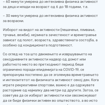
– 60 минути умерена до интензивна физичка активност
за деца и млади на возраст од 6 до 18 години, т.е.
– 30 минути умерена до интензивна физичка активност
за возрасни.
Изборот на видот на активности (пешачење, пливање,
трчање, вежби), нејзината зачестеност и времетраење
зависат од полот, возраста, здравствената состојба, а
особено од кондиционата подготвеност.
Со оглед на тоа што движењето и извршувањето на
секојдневните активности надвор од домот или
работното место во претходниот период беше
ограничено поради епидемијата на COVID-19, се
препорачува постепено да се зголемува времетраењето
и интензитетот на физичката активност секој ден. Кога
играте рекреативни спортови, важно е да одржувате
растојание од најмалку два метри од другите. Затоа, се
советува да се изберат активности кои овозможуваат
да се биде физички активен во општеството, а во исто