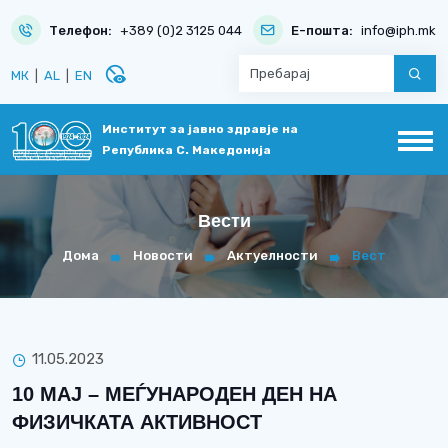
Телефон:
+389 (0)2 3125 044
Е-пошта:
info@iph.mk
disabled_visible
МК
|
AL
|
EN
Институт за јавно здравје на
Република С. Македонија
Вести
Дома
Новости
Актуелности
Вест
11.05.2023
10 МАЈ – МЕЃУНАРОДЕН ДЕН НА
ФИЗИЧКАТА АКТИВНОСТ