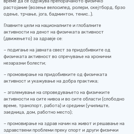
време да се одржува препорачаното физичко
растојание (возење велосипед, ролери, скејтборд, брзо
одење, трчање, јога, бадминтон, тенис…).
Главните цели на националните и глобалните
активности на денот на физичката активност
(движењето) за здравје се:
– подигање на јавната свест за придобивките од
физичката активност во спречување на хронични
незаразни болести;
– промовирање на придобивките од физичката
активност и укажување на добра практика;
– зголемување на спроведувањето на физичките
активности на сите нивоа и во сите области (слободно
време, транспорт, работа) и средини (училиште,
заедница, дом, работно место);
– промовирање на здрав начин на живот и решавање на
здравствени проблеми преку спорт и други физички