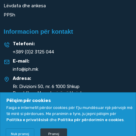
Lëvdata dhe ankesa
PPSh
Informacion për kontakt
Telefoni:
+389 (0)2 3125 044
E-mail:
info@iph.mk
Adresa:
Rr. Divizioni 50,
nr. 6 1000 Shkup
Republika e Maqedonisë së Veriut
Pëlqim për cookies
Faqja e internetit përdor cookies për t'ju mundësuar një përvojë më
të mirë si përdorues. Me pranimin e tyre, ju jepni pëlqim për
Politika e privatësisë
dhe
Politika për përdorimin e cookies
.
Politika e privatësisë
|
Politika për përdorimin e cookies
Copyright
2026. All rights reserved by
UNET
.
Nuk pranoj
Pranoj