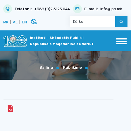
Telefoni:
+389 (0)2 3125 044
E-mail:
info@iph.mk
disabled_visible
МК
|
AL
|
EN
Instituti i Shëndetit Publik i
Republika e Maqedonisë së Veriut
Ballina
Publikime