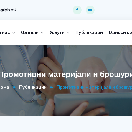
o@iph.mk
а нас
Оддели
Услуги
Публикации
Односи со
Промотивни материјали и брошур
ома
Публикации
Промотивни материјали и брошу