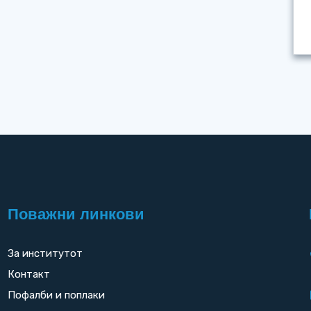
Поважни линкови
За институтот
Контакт
Пофалби и поплаки