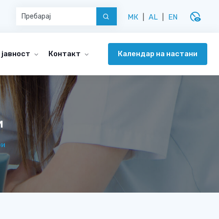
disabled_visible
МК
|
AL
|
EN
Календар на настани
 јавност
Контакт
и
ри