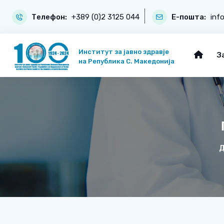
Телефон:
+389 (0)2 3125 044
Е-пошта:
inf
Институт за јавно здравје
З
на Република С. Македонија
Д