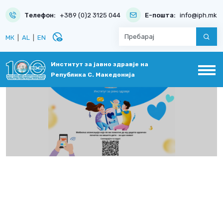
Телефон:
+389 (0)2 3125 044
Е-пошта:
info@iph.mk
disabled_visible
МК
|
AL
|
EN
Институт за јавно здравје на
Република С. Македонија