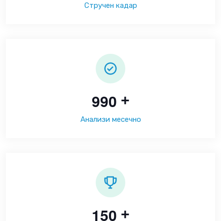
Стручен кадар
9
9
0
+
Анализи месечно
1
5
0
+