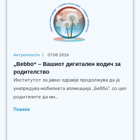
Актуелности
07.08.2026
„Bebbo“ – Вашиот дигитален водич за
родителство
Институтот за јавно здравје продолжува да ја
унапредува мобилната апликација „Беббо", со цел
родителите да им...
Повеќе