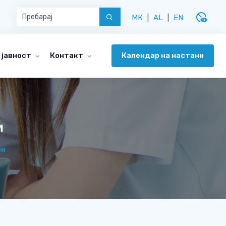
disabled_visible
МК
|
AL
|
EN
Календар на настани
 јавност
Контакт
и
ри