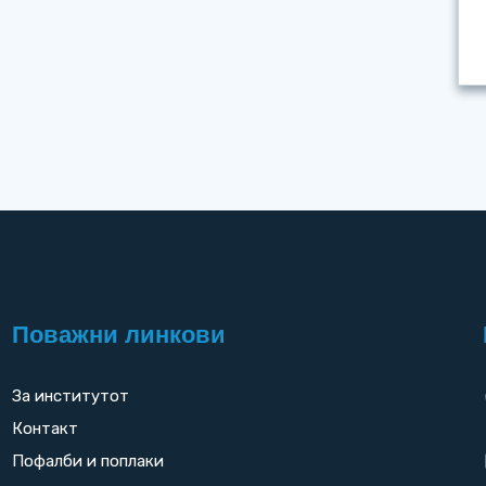
Поважни линкови
За институтот
Контакт
Пофалби и поплаки