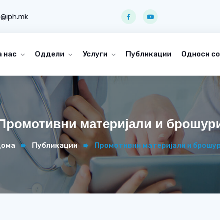
o@iph.mk
а нас
Оддели
Услуги
Публикации
Односи со
Промотивни материјали и брошур
ома
Публикации
Промотивни материјали и брошу