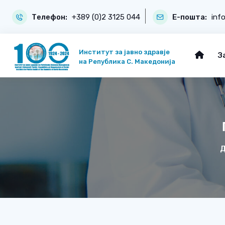
Телефон:
+389 (0)2 3125 044
Е-пошта:
inf
Институт за јавно здравје
З
на Република С. Македонија
Д