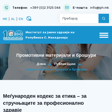
Телефон:
+389 (0)2 3125 044
Е-пошта:
info@iph.mk
disabled_visible
МК
|
AL
|
EN
Институт за јавно здравје на
Република С. Македонија
Промотивни материјали и брошури
Дома
Публикации
Промотивни материјали и брошури
Меѓународен кодекс за етика – за
стручњаците за професионално
здравје