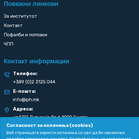
Поважни линкови
За институтот
Контакт
Пофалби и поплаки
ЧПП
Контакт информации
Телефон:
+389 (0)2 3125 044
Е-пошта:
info@iph.mk
Адреса:
та
ул.50
Дивизија бр.6 1000 Скопје
Република С. Македонија
Согласност за колачиња (cookies)
Веб страницата користи колачиња со цел да Ви овозможи
подобро корисничко искуство. Со прифаќање, се согласувате