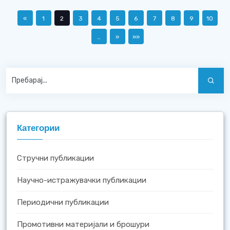
«
1
2
3
4
5
6
7
8
9
10
…
»
»»
Категории
Стручни публикации
Научно-истражувачки публикации
Периодични публикации
Промотивни материјали и брошури