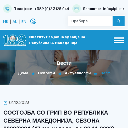
Телефон:
+389 (0)2 3125 044
Е-пошта:
info@iph.mk
disabled_visible
МК
|
AL
|
EN
Институт за јавно здравје на
Република С. Македонија
Вести
Дома
Новости
Актуелности
Вест
01.12.2023
СОСТОЈБА СО ГРИП ВО РЕПУБЛИКА
СЕВЕРНА МАКЕДОНИЈА, СЕЗОНА