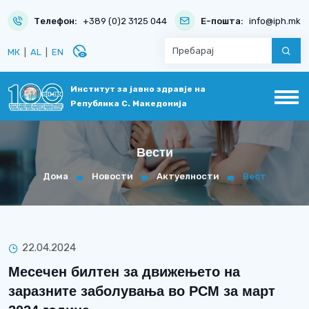
Телефон:
+389 (0)2 3125 044
Е-пошта:
info@iph.mk
disabled_visible
МК
|
AL
|
EN
Институт за јавно здравје на
Република С. Македонија
Вести
Дома
Новости
Актуелности
Вест
22.04.2024
Месечен билтен за движењето на
заразните заболувања во РСМ за март