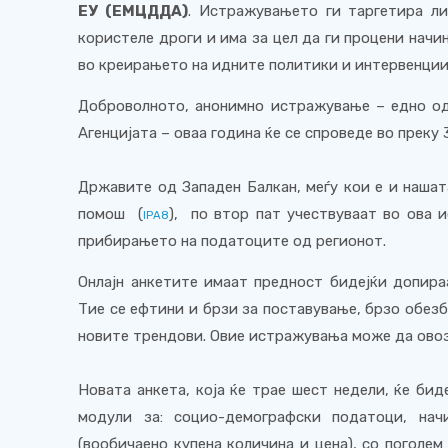
ЕУ (ЕМЦДДА)
. Истражувањето ги таргетира ли
користеле дроги и има за цел да ги процени начи
во креирањето на идните политики и интервенции 
Доброволното, анонимно истражување – едно о
Агенцијата – оваа година ќе се спроведе во преку 
Државите од Западен Балкан, меѓу кои е и наша
помош
(
)
, по втор пат учествуваат во ова 
IPA
8
прибирањето на податоците од регионот.
Онлајн анкетите имаат предност бидејќи допира
Тие се ефтини и брзи за поставување, брзо обез
новите трендови. Овие истражувања може да ово
Новата анкета, која ќе трае шест недели, ќе бид
модули за: социо-демографски податоци, нач
(вообичаено купена количина и цена), со поголем