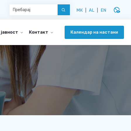
disabled_visible
МК
|
AL
|
EN
Календар на настани
 јавност
Контакт