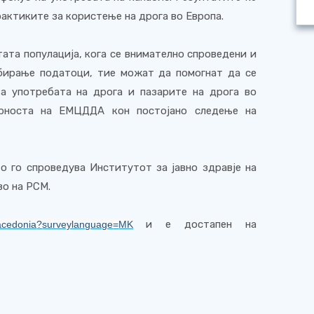
рактиките за користење на дрога во Европа.
ата популација, кога се внимателно спроведени и
бирање податоци, тие можат да помогнат да се
за употребата на дрога и пазарите на дрога во
рноста
на ЕМЦДДА
кон постојано следење на
 го спроведува Институтот за јавно здравје на
во на РСМ.
и е достапен на
cedonia
?
surveylanguage
=
MK