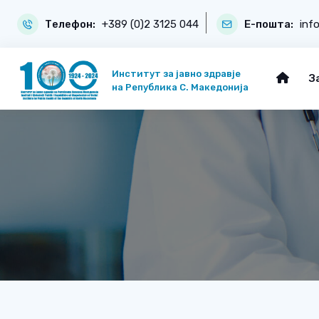
Телефон:
+389 (0)2 3125 044
Е-пошта:
inf
Институт за јавно здравје
З
на Република С. Македонија