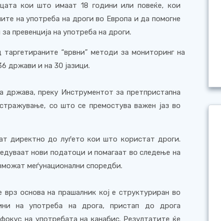
цата кои што имаат 18 години или повеќе, кои
ните на употреба на дроги во Европа и да помогне
за превенција на употреба на дроги.
д таргетираните
“
врвни
”
методи за мониторинг на
36 држави и на 30 јазици
.
та држава, преку Инструментот за претпристапна
истражување, со што се премостува важен јаз во
ат директно до луѓето кои што користат дроги.
бедуваат нови податоци и помагаат во следење на
зможат меѓунационални споредби.
е врз основа на прашалник кој е структуриран во
ини на употреба на дрога, пристап до дрога
 фокус на употребата на канабис. Резултатите ќе