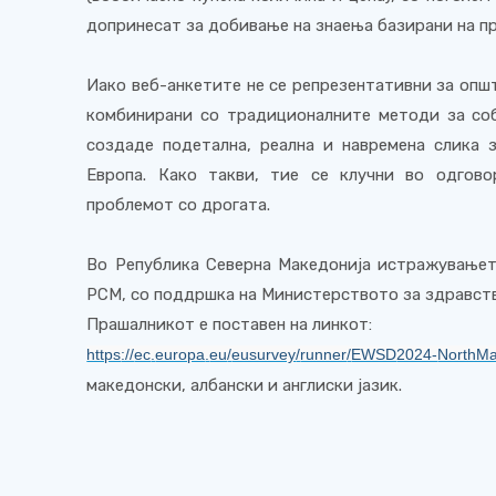
допринесат за добивање на знаења базирани на п
Иако веб-анкетите не се репрезентативни за општ
комбинирани со традиционалните методи за со
создаде подетална, реална и навремена слика 
Европа. Како такви, тие се клучн
и
во
одгово
проблемот со дрогата.
Во Република Северна Македонија истражувањето
РСМ, со поддршка на Министерството за здравст
Прашалникот е поставен на линкот:
https
://
ec
.
europa
.
eu
/
eusurvey
/
runner
/
EWSD
2024-
NorthMa
македонски, албански и англиски јазик.