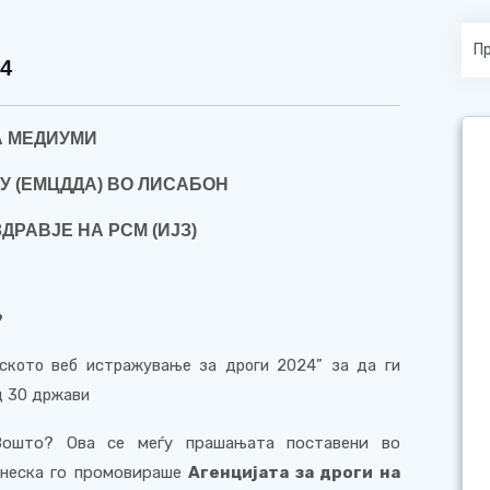
4
А МЕДИУМИ
ЕУ (ЕМЦДДА) ВО ЛИСАБОН
ЗДРАВЈЕ НА РСМ (ИЈЗ)
?
ското веб истражување за дроги 2024
”
за да ги
д 30 држави
 Зошто? Ова се меѓу прашањата поставени во
енеска го промовираше
Агенцијата за дроги на