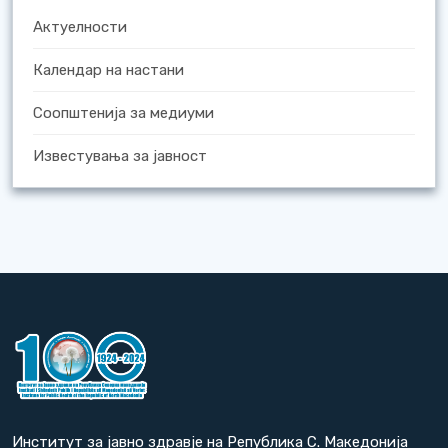
Актуелности
Календар на настани
Соопштенија за медиуми
Известувања за јавност
Институт за јавно здравје на Република С. Македонија