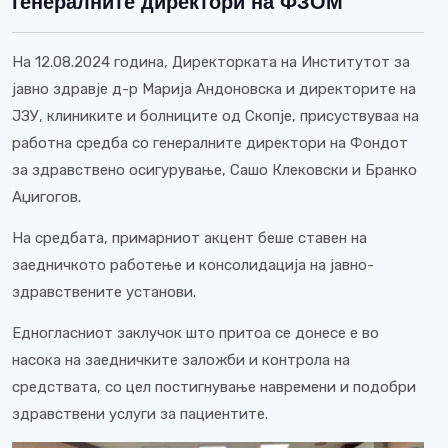
генералните директори на ФЗОМ
На 12.08.2024 година, Директорката на Институтот за
јавно здравје д-р Марија Андоновска и директорите на
ЈЗУ, клиниките и болниците од Скопје, присуствуваа на
работна средба со генералните директори на Фондот
за здравствено осигурување, Сашо Клековски и Бранко
Аџигогов.
На средбата, примарниот акцент беше ставен на
заедничкото работење и консолидација на јавно-
здравствените установи.
Едногласниот заклучок што притоа се донесе е во
насока на заедничките заложби и контрола на
средствата, со цел постигнување навремени и подобри
здравствени услуги за пациентите.