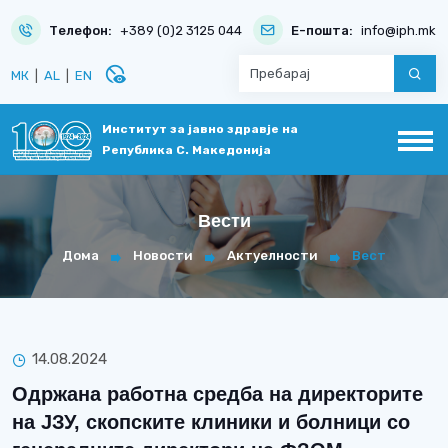
Телефон:
+389 (0)2 3125 044
Е-пошта:
info@iph.mk
disabled_visible
МК
|
AL
|
EN
Институт за јавно здравје на
Република С. Македонија
Вести
Дома
Новости
Актуелности
Вест
14.08.2024
Одржана работна средба на директорите
на ЈЗУ, скопските клиники и болници со