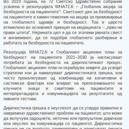
Во
2019 година
,
на
72
Светско здравствено собрание
усво
ена е
резолуцијата
WHA
72.6 – „Глобална акција за
безбедноста на пациентите’’. Светскиот ден за безбедност
на пациентите е камен-темелник на акција за промовирање
на глобалното здравје и безбедност.
Тоа е цврсто
втемелено во основниот принцип на медицина
та
– „прво не
прави штета“.
Нејзин
ата
цел е да
се
зголеми јавната свест
и ангажман
от
, да
се
подобри глобалното разбирање и
работа
та
за
безбедноста на пациентите.
Резолуција
WHA
72.6 и Глобалниот акционен план за
безбедност на пациентите 2021–2030 ја нагласуваат
потребата за безбедноста на дијагностички
от
процес.
Глобалниот акционен план ги охрабрува земјите да усвојат
стратегии кои ја намалуваат дијагности
ч
ката грешка, кои
често произлегуваат од комбинација на когнитивни и
системски фактори кои влијаат на препознавањето на
клучните знаци и симптоми на пациентите и
интерпретацијата и комуникацијата на резултатите од
нивните тестови.
Дијагностичка грешка е неуспехот да се утврди правилно и
навремено здравствениот проблем на пациентот, што може
да вклучува задоцнети, неточни или пропуштени дијагнози
или неуспех
во комуникација со паци
ентот.
Д
ијагностички
грешки
не се воопшто занемарливи и изнесуваат речиси