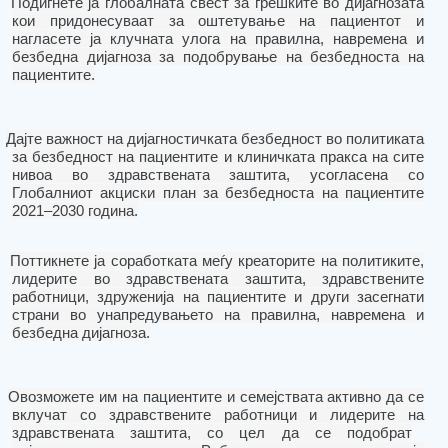
Подигнете ја глобалната свест за грешките во дијагнозата
кои придонесуваат за оштетување на пациентот и
нагласете ја клучната улога на правилна, навремена и
безбедна дијагноза за подобрување на безбедноста на
пациентите.
Дајте важност на дијагностичката безбедност во политиката
за безбедност на пациентите и клиничката пракса на сите
нивоа
во
здравствена
та
заштита, усогласен
а
со
Глобалниот акци
ски
план за безбедност
а
на пациентите
2021–2030 година.
Поттикнете ја соработката меѓу креаторите на политиките,
лидерите во здравствената заштита, здравствените
работници,
здруженија
на пациенти
те
и други засегнати
страни во унапредувањето на правилна, навремена и
безбедна дијагноза.
Овозможете
им на
пациентите и семејствата активно да се
вклучат со здравствените работници и лидерите
на
здравствената заштита
,
со цел
да се подобрат