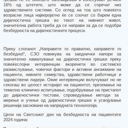
16% од штетите
,
што може да се спречат низ
здрав
ствените
системи.
Со оглед на тоа што повеќето
возрасни лица
нај
веројатно ќе се соочат со барем една
дијагностичка грешка во
текот на
нивниот живот,
значителна работа треба да се направи за да се подобри
безбедноста на дијагностичките процеси.
Преку слоганот „Направ
ете
го правилно, направете го
безбедно!“, СЗО повикува на заеднички напори за
значително намалување
на
дијагностички грешки преку
повеќеслојни интервенции вкоренети во системско
размислување, човечки фактори и активни ангажман
и
на
пациенти, нивните семејства, здравствени работници и
здравствени лидери.
Овие интервенции вклучуваат но не
се
когаш
во целост
историја
т
на пациентот, преземање на
темелно клиничко испитување, подобрување
на
пристап
от
до дијагностички тестови, спроведување методи за
мерење и учење од дијагностички грешки и усвојување
решенија засновани на
напредната
технологија.
Цели на Светскиот ден на безбедноста на пациентите
2024 г
одина: