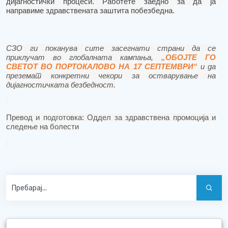
дијагностички процеси.
Работе
те
заедно за да ја
направиме здравствената заштита побезбедна
.
СЗО ги поканува сите засегнати страни да се
приклучат
во
глобалната кампања,
„ОБОЈТЕ
ГО
СВЕТОТ ВО ПОРТОКАЛОВО НА 17 СЕПТЕМВРИ
“
и
да
презем
ат
конкретни чекори
за
остварување на
дијагностичката безбедност.
Превод и подготовка: Оддел за здравствена промоција и
следење на болести