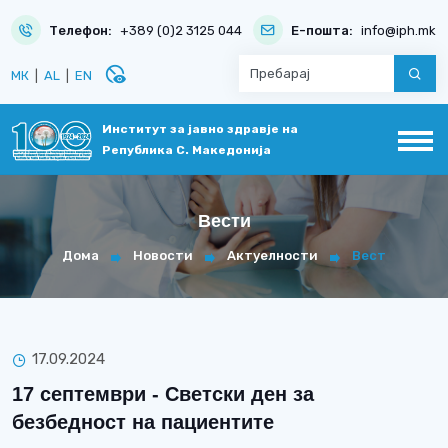
Телефон:
+389 (0)2 3125 044
Е-пошта:
info@iph.mk
disabled_visible
МК
|
AL
|
EN
Институт за јавно здравје на
Република С. Македонија
Вести
Дома
Новости
Актуелности
Вест
17.09.2024
17 септември - Светски ден за
безбедност на пациентите