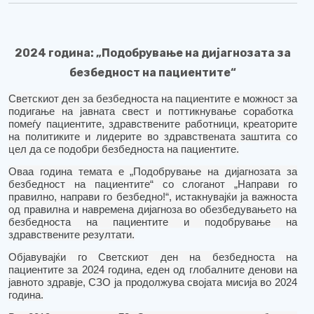
2024 година: „Подобрување на дијагнозата за
безбедност на пациентите“
Светскиот ден за безбедност
а
на пациентите е можност
за
подиг
ање на
јавната свест и
поттикнување
соработка
помеѓу пациентите, здравствените работници, креаторите
на политиките и лидерите во здравствената заштита
со
цел да с
е подобри безбедноста на пациентите.
Оваа година темата е „Подобрување на дијагнозата за
безбедност на пациентите“ со слоганот „Направи го
правилно, направи го безбедно!“, истакнувајќи ја важност
а
од правилна и навремена дијагноза во обезбедувањето на
безбедноста на пациентите и подобрување на
здравствените резултати.
Објавувајќи го Светскиот ден на безбедноста на
пациентите за 2024 година, еден од глобалните денови на
јавното здравје
,
СЗО ја продолжува својата мисија во 2024
година.