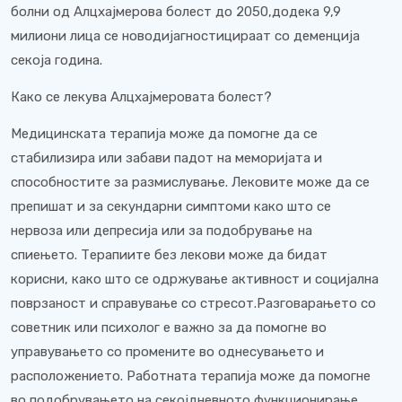
болни од Алцхајмерова болест до 2050,додека 9,9
милиони лица се новодијагностицираат со деменција
секоја година.
Како се лекува Алцхајмеровата болест?
Медицинската терапија може да помогне да се
стабилизира или забави падот на меморијата и
способностите за размислување. Лековите може да се
препишат и за секундарни симптоми како што се
нервоза или депресија или за подобрување на
спиењето. Терапиите без лекови може да бидат
корисни, како што се одржување активност и социјална
поврзаност и справување со стресот.Разговарањето со
советник или психолог е важно за да помогне во
управувањето со промените во однесувањето и
расположението. Работната терапија може да помогне
во подобрувањето на секојдневното функционирање