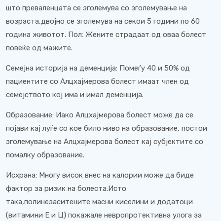
што преваленцата се зголемува со зголемување на
возраста,двојно се зголемува на секои 5 години по 60
година животот. Пол: Жените страдаат од оваа болест
повеќе од мажите.
Семејна историја на деменција: Помеѓу 40 и 50% од
пациентите со Алцхајмерова болест имаат член од
семејството кој има и имал деменција.
Образование: Иако Алцхајмерова болест може да се
појави кај луѓе со кое било ниво на образование, постои
зголемување на Алцхајмерова болест кај субјектите со
помалку образование.
Исхрана: Многу висок внес на калории може да биде
фактор за ризик на болеста.Исто
така,полинезаситените масни киселини и додатоци
(витамини Е и Ц) покажале невропротективна улога за