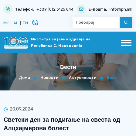
Телефон:
+389 (0)2 3125 044
Е-пошта:
info@iph.mk
disabled_visible
МК
|
AL
|
EN
Институт за јавно здравје на
Република С. Македонија
Вести
Дома
Новости
Актуелности
Вест
20.09.2024
Светски ден за подигање на свеста од
Алцхајмерова болест