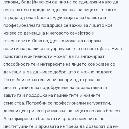
лекови,, бидејќи некои од нив не се едуцирани како да
постапат со одредени однесувања на лицето кое што
страда од оваа болест.Едукацијата за болеста и
професионалната поддршка се важни за лицето кое
живее со деменција и неговото семејство и
старателите. Оваа поддршка може да направи
позитивна разлика во управувањето со состојбата.Низа
пристапи и активности можат да ги ангажираат
способностите и интересите на лицето кое живее со
деменција, за да живее добро што е можно подолго.
Потребни се интензивни напори од страна на
институциите за подобрување на здравствената
заштита и поддршка на пациентите и нивните
семејства. Потребни се професионални негуватели,
дневни центри за згрижување на лицата со оваа болест.
Алцхајмеровата болеста ги краде спомените, но
институциите и државата не треба да дозволат да им