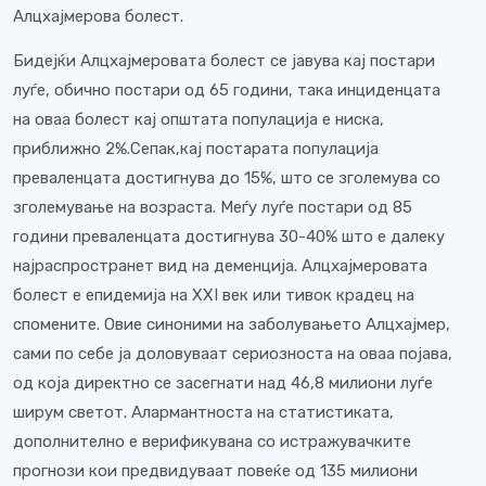
Алцхајмерова болест.
Бидејќи Алцхајмеровата болест се јавува кај постари
луѓе, обично постари од 65 години, така инциденцата
на оваа болест кај општата популација е ниска,
приближно 2%.Сепак,кај постарата популација
преваленцата достигнува до 15%, што се зголемува со
зголемување на возраста. Меѓу луѓе постари од 85
години преваленцата достигнува 30-40% што е далеку
најраспространет вид на деменција. Алцхајмеровата
болест е епидемија на XXI век или тивок крадец на
спомените. Овие синоними на заболувањето Алцхајмер,
сами по себе ја доловуваат сериозноста на оваа појава,
од која директно се засегнати над 46,8 милиони луѓе
ширум светот. Алармантноста на статистиката,
дополнително е верификувана со истражувачките
прогнози кои предвидуваат повеќе од 135 милиони