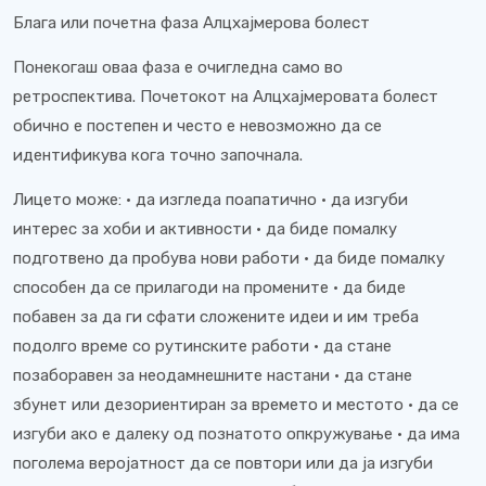
Блага или почетна фаза Алцхајмерова болест
Понекогаш оваа фаза е очигледна само во
ретроспектива. Почетокот на Алцхајмеровата болест
обично е постепен и често е невозможно да се
идентификува кога точно започнала.
Лицето може: • да изгледа поапатично • да изгуби
интерес за хоби и активности • да биде помалку
подготвено да пробува нови работи • да биде помалку
способен да се прилагоди на промените • да биде
побавен за да ги сфати сложените идеи и им треба
подолго време со рутинските работи • да стане
позаборавен за неодамнешните настани • да стане
збунет или дезориентиран за времето и местото • да се
изгуби ако е далеку од познатото опкружување • да има
поголема веројатност да се повтори или да ја изгуби