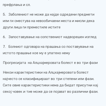
префрлања и сл.
5.
Заболениот не може да најде одредени предмети
или ги сместува на невообичаени места и мисли дека
други лица ги преместиле истите
6.
Запоставување на сопствениот надворешен изглед
7.
Болниот одговара на прашања со поставување на
истото прашање кое му е упатено нему
Прогресијата на Алцхајмеровата болест е во три фази
Некои карактеристики на Алцхајмеровата болест
најчесто се класифицираат во три степени или фази.
Сите овие карактеристики нема да бидат присутни кај
секој човек и тие може да се појават во различни фази.