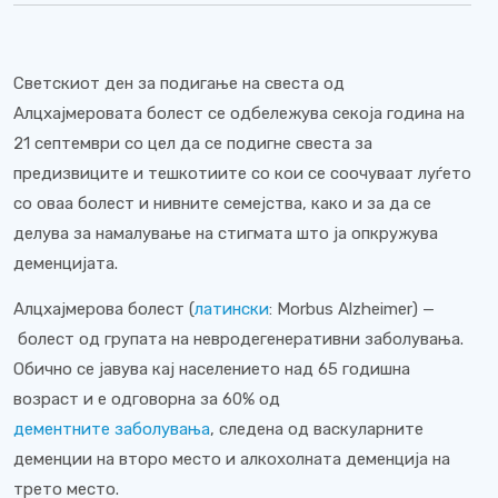
Светскиот ден за подигање на свеста од
Алцхајмеровата болест се одбележува секоја година на
21 септември со цел да се подигне свеста за
предизвиците и тешкотиите со кои се соочуваат луѓето
со оваа болест и нивните семејства, како и за да се
делува за намалување на стигмата што ја опкружува
деменцијата.
Алцхајмерова болест (
латински
: Morbus Alzheimer) —
болест од групата на невродегенеративни заболувања.
Обично се јавува кај населението над 65 годишна
возраст и е одговорна за 60% од
дементните заболувања
, следена од васкуларните
деменции на второ место и алкохолната деменција на
трето место.