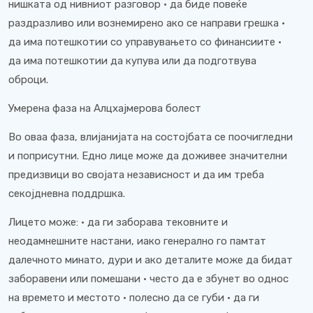
нишката од нивниот разговор • да биде повеќе
раздразливо или вознемирено ако се направи грешка •
да има потешкотии со управувањето со финансиите •
да има потешкотии да купува или да подготвува
оброци.
Умерена фаза на Алцхајмерова болест
Во оваа фаза, влијанијата на состојбата се поочигледни
и поприсутни. Едно лице може да доживее значителни
предизвици во својата независност и да им треба
секојдневна поддршка.
Лицето може: • да ги заборава тековните и
неодамнешните настани, иако генерално го памтат
далечното минато, дури и ако деталите може да бидат
заборавени или помешани • често да е збунет во однос
на времето и местото • полесно да се губи • да ги