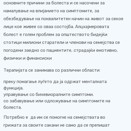
основните причини за болеста и се насочени за
намалување на влијанието на симптомите, за
обезбедување на поквалитетен начин на живот за секое
лице кое живее со оваа состојба. Алцхајмеровата
болест е голем проблем за општеството бидејќи
стотици милиони старатели и членови на семејства се
погодени заедно со пациентите, страдајќи емотивно,
физички и финансиски
Терапијата се занимава со различни области:
преку помагање луѓето да ја одржат менталната
функција.
управување со бихевиоралните симптоми.
со забавување или одложување на симптомите на
болеста.
Потребно е да им се помогне на семејствата во
грижата за своите сакани не само да се препишат