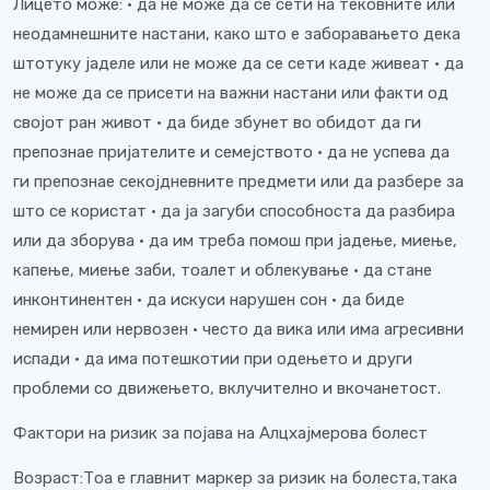
Лицето може: • да не може да се сети на тековните или
неодамнешните настани, како што е заборавањето дека
штотуку јаделе или не може да се сети каде живеат • да
не може да се присети на важни настани или факти од
својот ран живот • да биде збунет во обидот да ги
препознае пријателите и семејството • да не успева да
ги препознае секојдневните предмети или да разбере за
што се користат • да ја загуби способноста да разбира
или да зборува • да им треба помош при јадење, миење,
капење, миење заби, тоалет и облекување • да стане
инконтинентен • да искуси нарушен сон • да биде
немирен или нервозен • често да вика или има агресивни
испади • да има потешкотии при одењето и други
проблеми со движењето, вклучително и вкочанетост.
Фактори на ризик за појава на Алцхајмерова болест
Возраст:Тоа е главнит маркер за ризик на болеста,така