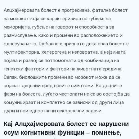
Алцхајмеровата болест е прогресивна, фатална болест
на мозокот која се карактеризира со губење на
меморијата, губење на говорот и способноста за
размислување, како и промени во расположението и
однесувањето. Глобално е признато дека оваа болест е
мултифакторна, хетерогена и неповратна, а нејзината
појава и развој се потпомогнати од комбинација на
генетски фактори и фактори на животната средина.
Сепак, биолошките промени во мозокот може да се
појават децении пред првите симптоми. Во доцните
фази на болеста, луѓето честопати не се во состојба да
комуницираат и комплетно се зависни од други лица
дури и при едноставни секојдневни задачи.
Кај Алцхајмеровата болест се нарушени
осум когнитивни функции – помнење,