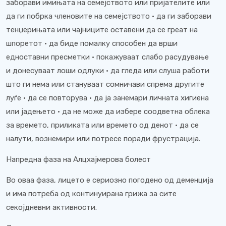
заборави имињата на семејството или пријателите или
да ги побрка членовите на семејството • да ги заборави
тенџерињата или чајниците оставени да се греат на
шпоретот • да биде помалку способен да врши
едноставни пресметки • покажуваат слабо расудување
и донесуваат лоши одлуки • да гледа или слуша работи
што ги нема или стануваат сомничави спрема другите
луѓе • да се повторува • да ја занемари личната хигиена
или јадењето • да не може да избере соодветна облека
за времето, приликата или времето од денот • да се
налути, вознемири или потресе поради фрустрација.
Напредна фаза на Алцхајмерова болест
Во оваа фаза, лицето е сериозно погодено од деменција
и има потреба од континуирана грижа за сите
секојдневни активности.