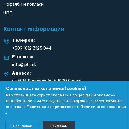
Пофалби и поплаки
ЧПП
Контакт информации
Телефон:
+389 (0)2 3125 044
Е-пошта:
info@iph.mk
Адреса:
та
ул.50
Дивизија бр.6 1000 Скопје
Република С. Македонија
Согласност за колачиња (cookies)
Веб страницата користи колачиња со цел да Ви овозможи
подобро корисничко искуство. Со прифаќање, се согласувате
со нашата
Политика за приватност
и
Политика за колачиња
.
Политика за приватност
|
Политика за колачиња
Copyright
2026. All rights reserved by
UNET
.
Не прифаќам
Прифаќам