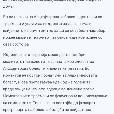
дома.
Во сите фази на Алцхајмеровата болест, достапни се
третмани и услуги за поддршка за да се намали
влијанието на симптомите, за да се обезбеди најдобар
можен квалитет на живот за секое лице кое живее со
оваа состојба.
Медицинската терапија може да го подобри
квалитетот на животот на лицата кои живеат со
Алцхајмерова болест и нивните негуватели. Во
моментов не постои познат лек за Алцхајмеровата
болест, и ова претставува еден од најголемите
предизвици на јавното здравје во денешно време.
Моменталните третмани се фокусирани кон олеснување
на симптомите. Тие не се во состојба да ја запрат
прогресијата на болеста бидејќи не влијаат врз