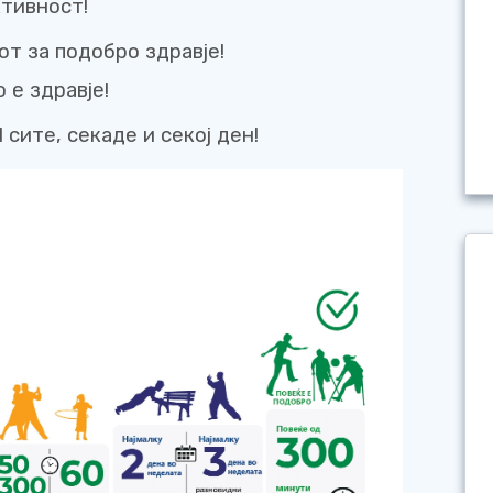
ктивност!
т за подобро здравје!
е здравје!
сите, секаде и секој ден!