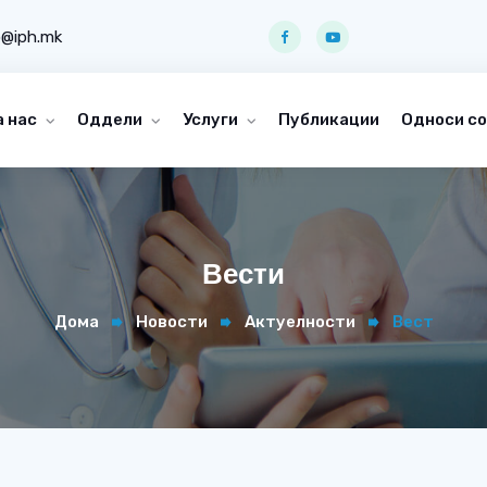
o@iph.mk
а нас
Оддели
Услуги
Публикации
Односи со
Вести
Дома
Новости
Актуелности
Вест