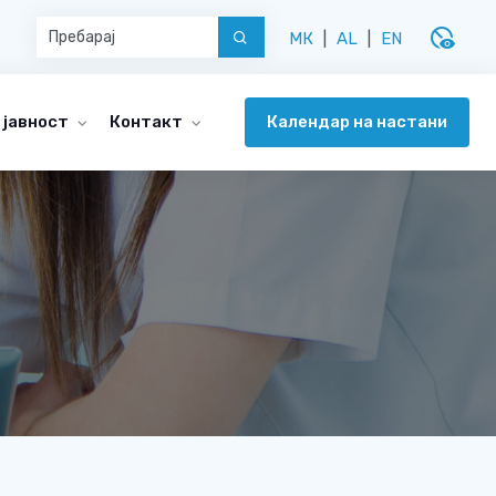
disabled_visible
МК
|
AL
|
EN
Календар на настани
 јавност
Контакт