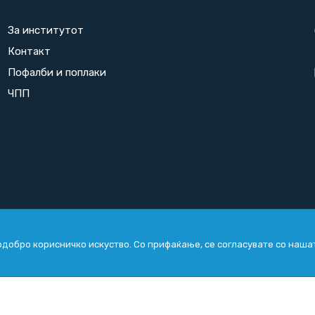
За институтот
Контакт
Пофалби и поплаки
ЧПП
добро корисничко искуство. Со прифаќање, се согласувате со наша
Copyright
2026. All rights reserved by
UNET
.