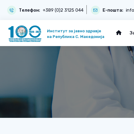
Телефон:
+389 (0)2 3125 044
Е-пошта:
inf
Институт за јавно здравје
З
на Република С. Македонија