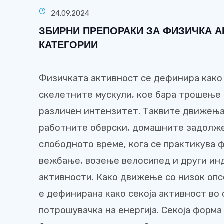
24.09.2024
ЗБИРНИ ПРЕПОРАКИ ЗА ФИЗИЧКА 
КАТЕГОРИИ
Физичката активност се дефинира како
скелетните мускули, кое бара трошење 
различен интензитет. Таквите движења 
работните обврски, домашните задолжен
слободното време, кога се практикува 
вежбање, возење велосипед и други ин
активности. Како движење со низок опс
е дефинирана како секоја активност во
потрошувачка на енергија. Секоја форма