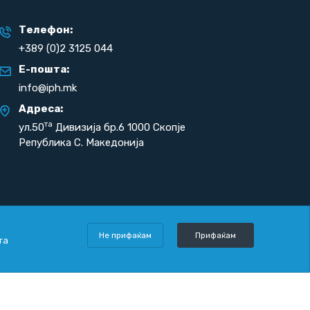
Телефон:
+389 (0)2 3125 044
Е-пошта:
info@iph.mk
Адреса:
та
ул.50
Дивизија бр.6 1000 Скопје
Република С. Македонија
Не прифаќам
Прифаќам
та