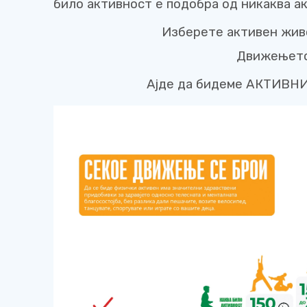
било активност е подобра од никаква а
Изберете активен живо
Движењето 
Ајде да бидеме АКТИВНИ 