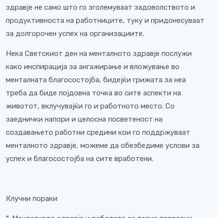
здравје не само што го зголемуваат задоволството и
продуктивноста на работниците, туку и придонесуваат
за долгорочен успех на организациите.
Нека Светскиот ден на менталното здравје послужи
како инспирација за ангажирање и вложување во
менталната благосостојба, бидејќи грижата за неа
треба да биде појдовна точка во сите аспекти на
животот, вклучувајќи го и работното место. Со
заеднички напори и целосна посветеност на
создавањето работни средини кои го поддржуваат
менталното здравје, можеме да обезбедиме услови за
успех и благосостојба на сите вработени.
Клучни пораки