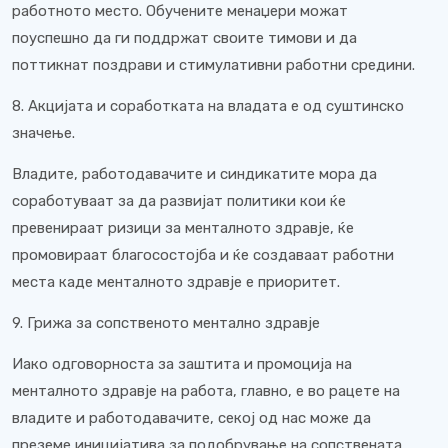
работното место. Обучените менаџери можат
поуспешно да ги поддржат своите тимови и да
поттикнат поздрави и стимулативни работни средини.
8. Акцијата и соработката на владата е од суштинско
значење.
Владите, работодавачите и синдикатите мора да
соработуваат за да развијат политики кои ќе
превенираат ризици за менталното здравје, ќе
промовираат благосостојба и ќе создаваат работни
места каде менталното здравје е приоритет.
9. Грижа за сопственото ментално здравје
Иако одговорноста за заштита и промоција на
менталното здравје на работа, главно, е во рацете на
владите и работодавачите, секој од нас може да
преземе иницијатива за подобрување на сопствената