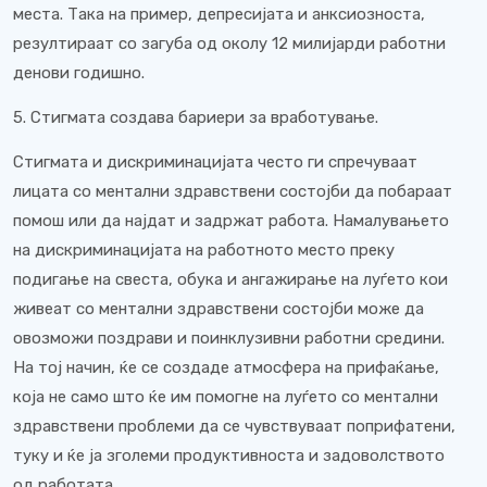
места. Така на пример, депресијата и анксиозноста,
резултираат со загуба од околу 12 милијарди работни
денови годишно.
5. Стигмата создава бариери за вработување.
Стигмата и дискриминацијата често ги спречуваат
лицата со ментални здравствени состојби да побараат
помош или да најдат и задржат работа. Намалувањето
на дискриминацијата на работното место преку
подигање на свеста, обука и ангажирање на луѓето кои
живеат со ментални здравствени состојби може да
овозможи поздрави и поинклузивни работни средини.
На тој начин, ќе се создаде атмосфера на прифаќање,
која не само што ќе им помогне на луѓето со ментални
здравствени проблеми да се чувствуваат поприфатени,
туку и ќе ја зголеми продуктивноста и задоволството
од работата.