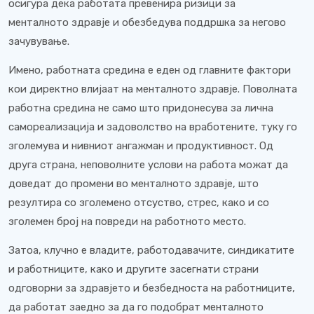
осигура дека работата превенира ризици за
менталното здравје и обезбедува поддршка за негово
зачувување.
Имено, работната средина е еден од главните фактори
кои директно влијаат на менталното здравје. Поволната
работна средина не само што придонесува за лична
самореализација и задоволство на вработените, туку го
зголемува и нивниот ангажман и продуктивност. Од
друга страна, неповолните услови на работа можат да
доведат до промени во менталното здравје, што
резултира со зголемено отсуство, стрес, како и со
зголемен број на повреди на работното место.
Затоа, клучно е владите, работодавачите, синдикатите
и работниците, како и другите засегнати страни
одговорни за здравјето и безбедноста на работниците,
да работат заедно за да го подобрат менталното