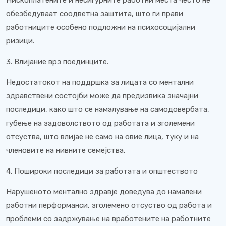
Нископлатените и несигурните работни места често не
обезбедуваат соодветна заштита, што ги прави
работниците особено подложни на психосоцијални
ризици.
3. Влијание врз поединците.
Недостатокот на поддршка за лицата со ментални
здравствени состојби може да предизвика значајни
последици, како што се намалување на самодовербата,
губење на задоволството од работата и зголемени
отсуства, што влијае не само на овие лица, туку и на
членовите на нивните семејства.
4. Пошироки последици за работата и општеството
Нарушеното ментално здравје доведува до намалени
работни перформанси, зголемено отсуство од работа и
проблеми со задржување на вработените на работните