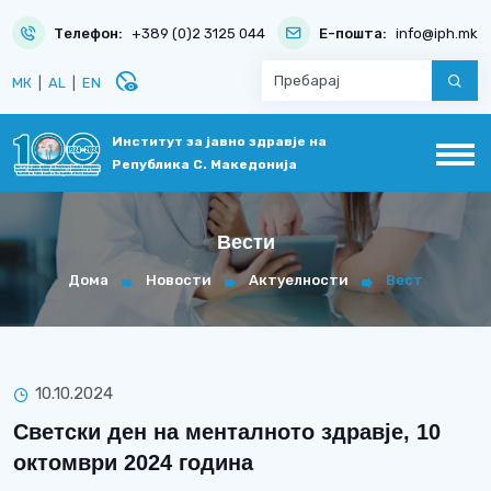
Телефон:
+389 (0)2 3125 044
Е-пошта:
info@iph.mk
disabled_visible
МК
|
AL
|
EN
Институт за јавно здравје на
Република С. Македонија
Вести
Дома
Новости
Актуелности
Вест
10.10.2024
Светски ден на менталното здравје, 10
октомври 2024 година