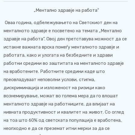
„Ментално здравје на работа“
Оваа година, одбележувањето на Светскиот ден на
менталното здравје е посветено на темата „Ментално
здравје на работа“. Овој ден претставува можност да се
истакне важната врска помеѓу менталното здравје и
работата, како и улогата на безбедните и здрави
работни средини во заштитата на менталното здравје
на вработените. Работните средини каде што
преовладуваат неповолни услови, стигма,
дискриминација и изложеност на ризици како
вознемирување, можат во голема мера да го влошат
менталното здравје на работниците, да влијаат на
нивната продуктивност и квалитет на живот. Со оглед
на тоа што 60% од светската популација е вработена,
неопходно е да се преземат итни мерки за да се