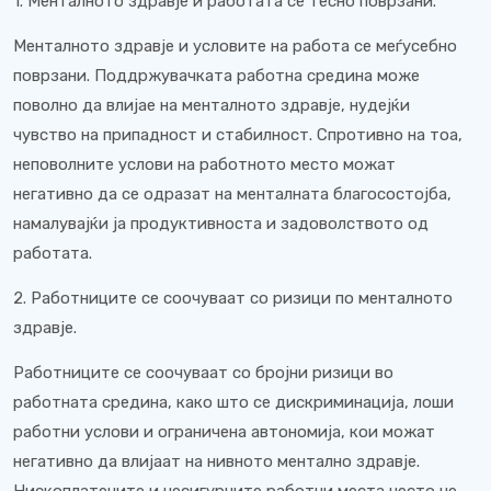
1. Менталното здравје и работата се тесно поврзани.
Менталното здравје и условите на работа се меѓусебно
поврзани. Поддржувачката работна средина може
поволно да влијае на менталното здравје, нудејќи
чувство на припадност и стабилност. Спротивно на тоа,
неповолните услови на работното место можат
негативно да се одразат на менталната благосостојба,
намалувајќи ја продуктивноста и задоволството од
работата.
2. Работниците се соочуваат со ризици по менталното
здравје.
Работниците се соочуваат со бројни ризици во
работната средина, како што се дискриминација, лоши
работни услови и ограничена автономија, кои можат
негативно да влијаат на нивното ментално здравје.