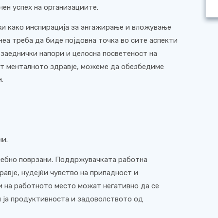
чен успех на организациите.
жи како инспирација за ангажирање и вложување
неа треба да биде појдовна точка во сите аспекти
 заеднички напори и целосна посветеност на
т менталното здравје, можеме да обезбедиме
.
ни.
усебно поврзани. Поддржувачката работна
авје, нудејќи чувство на припадност и
и на работното место можат негативно да се
и ја продуктивноста и задоволството од