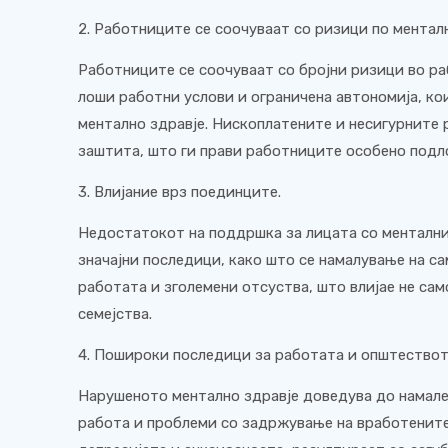
2. Работниците се соочуваат со ризици по ментал
Работниците се соочуваат со бројни ризици во ра
лоши работни услови и ограничена автономија, ко
ментално здравје. Нископлатените и несигурните
заштита, што ги прави работниците особено подл
3. Влијание врз поединците.
Недостатокот на поддршка за лицата со менталн
значајни последици, како што се намалување на с
работата и зголемени отсуства, што влијае не само
семејства.
4. Пошироки последици за работата и општество
Нарушеното ментално здравје доведува до намале
работа и проблеми со задржување на вработените 