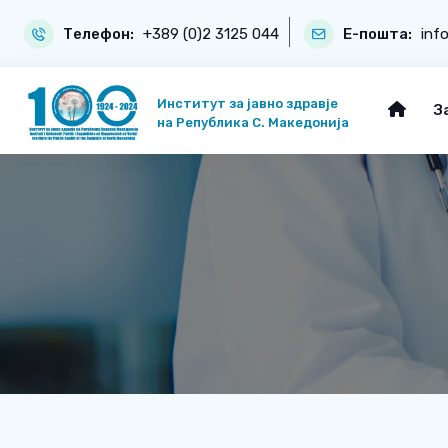
Телефон:
+389 (0)2 3125 044
Е-пошта:
inf
Институт за јавно здравје
З
на Република С. Македонија