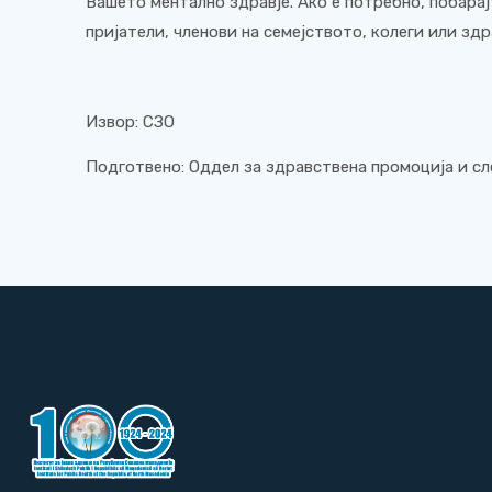
Вашето ментално здравје. Ако е потребно, побара
пријатели, членови на семејството, колеги или зд
Извор: СЗО
Подготвено: Оддел за здравствена промоција и с