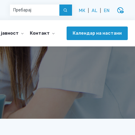
disabled_visible
МК
|
AL
|
EN
Календар на настани
 јавност
Контакт