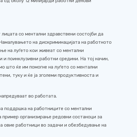
ба од околу 12 милијарди работни денови
т лицата со ментални здравствени состојби да
 Намалувањето на дискриминацијата на работното
ање на луѓето кои живеат со ментални
 и поинклузивни работни средини. На тој начин,
мо што ќе им помогне на луѓето со ментални
ени, туку и ќе ја зголеми продуктивноста и
напредуваат во работата.
за поддршка на работниците со ментални
на пример организирање редовни состаноци за
на овие работници во задачи и обезбедување на