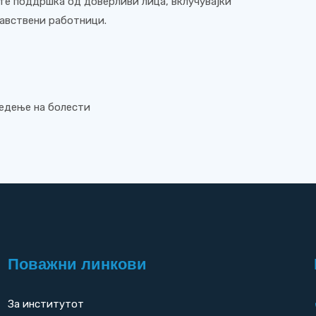
јте поддршка од доверливи лица, вклучувајќи
равствени работници.
ледење на болести
Поважни линкови
За институтот