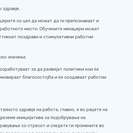
 здравје.
џерите со цел да можат да ги препознаваат и
 работното место. Обучените менаџери можат
оттикнат поздрави и стимулативни работни
ско значење.
соработуваат за да развијат политики кои ќе
омовираат благосостојба и ќе создаваат работни
алното здравје на работа, главно, е во рацете на
преземе иницијатива за подобрување на
правување со стресот и следете ги промените во