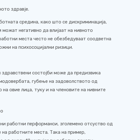
ното здравје.
ботната средина, како што се дискриминација,
и можат негативно да влијаат на нивното
 работни места често не обезбедуваат соодветна
ожни на психосоцијални ризици.
и здравствени состојби може да предизвика
амодовербата, губење на задоволството од
 на овие лица, туку и на членовите на нивните
то
ни работни перформанси, зголемено отсуство од
на работните места. Така на пример,