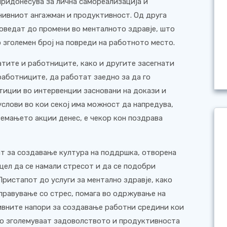
придонесува за лична самореализација и
 нивниот ангажман и продуктивност. Од друга
оведат до промени во менталното здравје, што
о зголемен број на повреди на работното место.
атите и работниците, како и другите засегнати
работниците, да работат заедно за да го
тиции во интервенции засновани на докази и
слови во кои секој има можност да напредува,
земањето акции денес, е чекор кон поздрава
т за создавање култура на поддршка, отворена
цел да се намали стресот и да се подобри
ристапот до услуги за ментално здравје, како
правување со стрес, помага во одржување на
ивните напори за создавање работни средини кои
го зголемуваат задоволството и продуктивноста