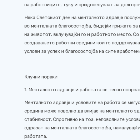
на работниците, туку и придонесуваат за долгоро
Нека Светскиот ден на менталното здравје послу
во менталната благосостојба, бидејќи грижата за 
на животот, вклучувајќи го и работното место. Со
создавањето работни средини кои го поддржуваа
услови за успех и благосостојба на сите вработени
Клучни пораки
1. Менталното здравје и работата се тесно поврза
Менталното здравје и условите на работа се меѓ
средина може поволно да влијае на менталното здр
стабилност. Спротивно на тоа, неповолните услов
одразат на менталната благосостојба, намалувајќ
работата.