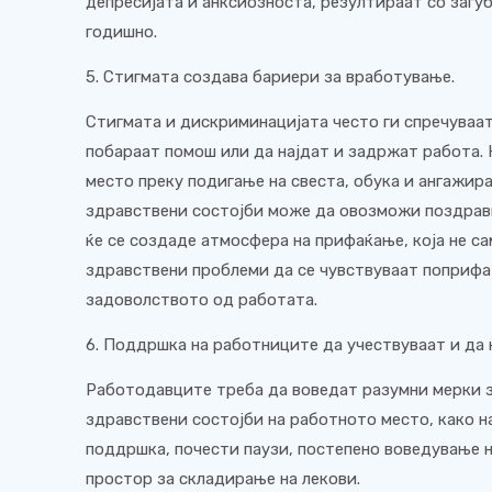
депресијата и анксиозноста, резултираат со загу
годишно.
5. Стигмата создава бариери за вработување.
Стигмата и дискриминацијата често ги спречуваа
побараат помош или да најдат и задржат работа.
место преку подигање на свеста, обука и ангажир
здравствени состојби може да овозможи поздрави
ќе се создаде атмосфера на прифаќање, која не са
здравствени проблеми да се чувствуваат поприфат
задоволството од работата.
6. Поддршка на работниците да учествуваат и да 
Работодавците треба да воведат разумни мерки 
здравствени состојби на работното место, како 
поддршка, почести паузи, постепено воведување 
простор за складирање на лекови.