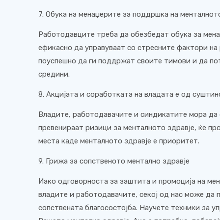
7. Обука на менаџерите за поддршка на менталното
Работодавците треба да обезбедат обука за мена
ефикасно да управуваат со стресните фактори на
поуспешно да ги поддржат своите тимови и да п
средини.
8. Акцијата и соработката на владата е од суштин
Владите, работодавачите и синдикатите мора да 
превенираат ризици за менталното здравје, ќе пр
места каде менталното здравје е приоритет.
9. Грижа за сопственото ментално здравје
Иако одговорноста за заштита и промоција на мент
владите и работодавачите, секој од нас може да 
сопствената благосостојба. Научете техники за у