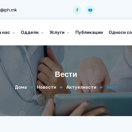
o@iph.mk
а нас
Оддели
Услуги
Публикации
Односи со
Вести
Дома
Новости
Актуелности
Вест