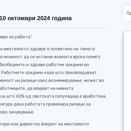
 10 октомври 2024 година
вје на работа“
а менталното здравје е посветено на темата
ва можност да се истакне важната врска помеѓу
а безбедните и здрави работни средини во
. Работните средини каде што преовладуваат
оженост на ризици како вознемирување, можат во
аботниците, да влијаат на нивната
тоа што 60% од светската популација е вработена,
осигура дека работата превенира ризици за
ово зачувување.
тори кои директно влијаат на менталното