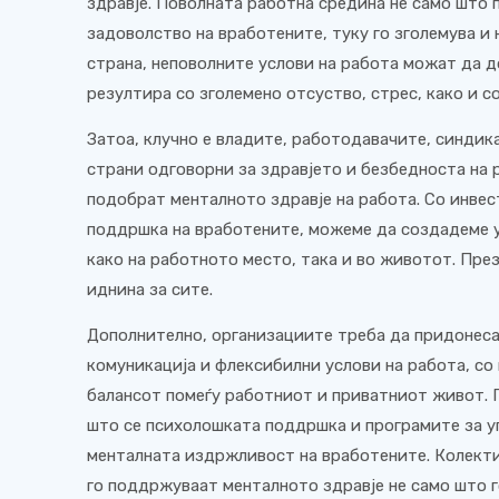
здравје. Поволната работна средина не само што 
задоволство на вработените, туку го зголемува и
страна, неповолните услови на работа можат да д
резултира со зголемено отсуство, стрес, како и с
Затоа, клучно е владите, работодавачите, синдик
страни одговорни за здравјето и безбедноста на 
подобрат менталното здравје на работа. Со инвес
поддршка на вработените, можеме да создадеме у
како на работното место, така и во животот. Пре
иднина за сите.
Дополнително, организациите треба да придонеса
комуникација и флексибилни услови на работа, со 
балансот помеѓу работниот и приватниот живот. П
што се психолошката поддршка и програмите за у
менталната издржливост на вработените. Колект
го поддржуваат менталното здравје не само што 