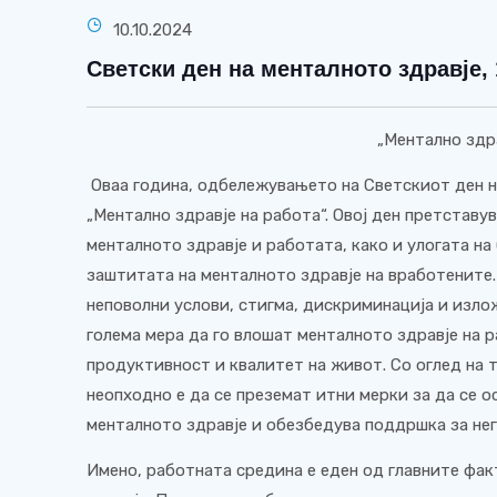
10.10.2024
Светски ден на менталното здравје,
„Ментално здра
Оваа година, одбележувањето на Светскиот ден н
„Ментално здравје на работа“. Овој ден претставу
менталното здравје и работата, како и улогата н
заштитата на менталното здравје на вработените
неповолни услови, стигма, дискриминација и изл
голема мера да го влошат менталното здравје на р
продуктивност и квалитет на живот. Со оглед на 
неопходно е да се преземат итни мерки за да се 
менталното здравје и обезбедува поддршка за нег
Имено, работната средина е еден од главните фак