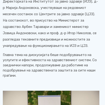
Директорката на Институтот за јавно здравје (ИЈЗ), д-
р Марија Андоновска, учествуваше на редовниот
месечен состанок со Центрите за јавно здравје (ЦЈЗ).
На состанокот, во присуство на Министерот за
здравство Арбен Таравари и заменикот министер
Јовица Андоновски, како и проф. д-р Игор Николов, се
разгледаа тековните предизвици и можностите за
унапредување на функционирањето на ИЈЗ и ЦЈЗ.
Главна тема на дискусијата беше подобрувањето на
услугите и ефективноста на здравствениот систем. Со
заеднички напори, продолжуваме да работиме на
подобрување на здравствената заштита за сите наши
граѓани.