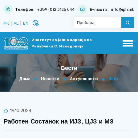
Телефон:
+389 (0)2 3125 044
Е-пошта:
info@iph.mk
disabled_visible
МК
|
AL
|
EN
Институт за јавно здравје на
Република С. Македонија
Вести
Дома
Новости
Актуелности
Вест
19.10.2024
Работен Состанок на ИЈЗ, ЦЈЗ и МЗ