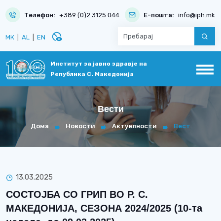
Телефон:
+389 (0)2 3125 044
Е-пошта:
info@iph.mk
disabled_visible
МК
|
AL
|
EN
Институт за јавно здравје на
Република С. Македонија
Вести
Дома
Новости
Актуелности
Вест
13.03.2025
СОСТОЈБА СО ГРИП ВО Р. С.
МАКЕДОНИЈА, СЕЗОНА 2024/2025 (10-та