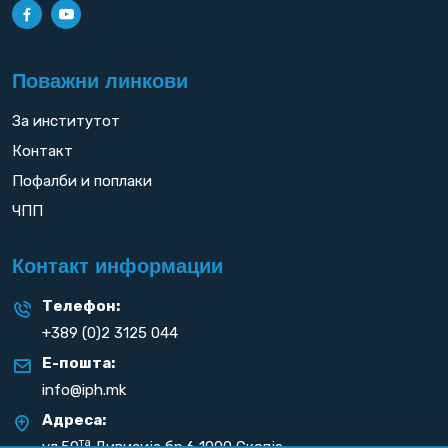
Поважни линкови
За институтот
Контакт
Пофалби и поплаки
ЧПП
Контакт информации
Телефон:
+389 (0)2 3125 044
Е-пошта:
info@iph.mk
Адреса:
та
ул.50
Дивизија бр.6 1000 Скопје