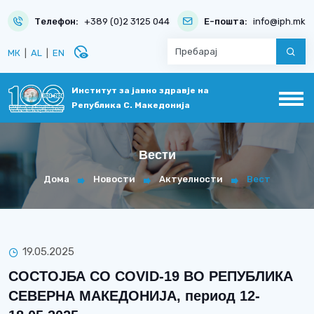
Телефон:
+389 (0)2 3125 044
Е-пошта:
info@iph.mk
disabled_visible
МК
|
AL
|
EN
Институт за јавно здравје на
Република С. Македонија
Вести
Дома
Новости
Актуелности
Вест
19.05.2025
СОСТОЈБА СО COVID-19 ВО РЕПУБЛИКА
СЕВЕРНА МАКЕДОНИЈА, период 12-