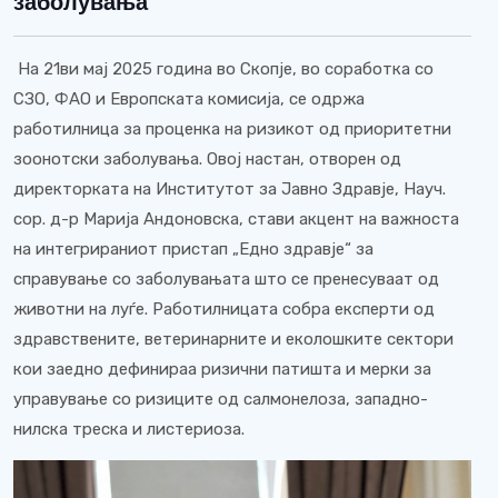
заболувања
На 21ви мај 2025 година во Скопје, во соработка со
СЗО, ФАО и Европската комисија, се одржа
работилница за проценка на ризикот од приоритетни
зоонотски заболувања. Овој настан, отворен од
директорката на Институтот за Јавно Здравје, Науч.
сор. д-р Марија Андоновска, стави акцент на важноста
на интегрираниот пристап „Едно здравје“ за
справување со заболувањата што се пренесуваат од
животни на луѓе. Работилницата собра експерти од
здравствените, ветеринарните и еколошките сектори
кои заедно дефинираа ризични патишта и мерки за
управување со ризиците од салмонелоза, западно-
нилска треска и листериоза.