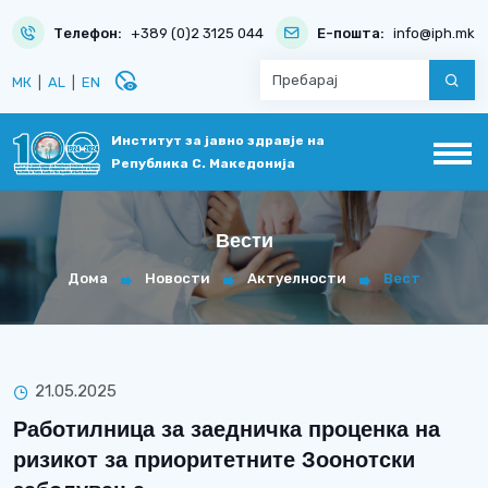
Телефон:
+389 (0)2 3125 044
Е-пошта:
info@iph.mk
disabled_visible
МК
|
AL
|
EN
Институт за јавно здравје на
Република С. Македонија
Вести
Дома
Новости
Актуелности
Вест
21.05.2025
Работилница за заедничка проценка на
ризикот за приоритетните Зоонотски