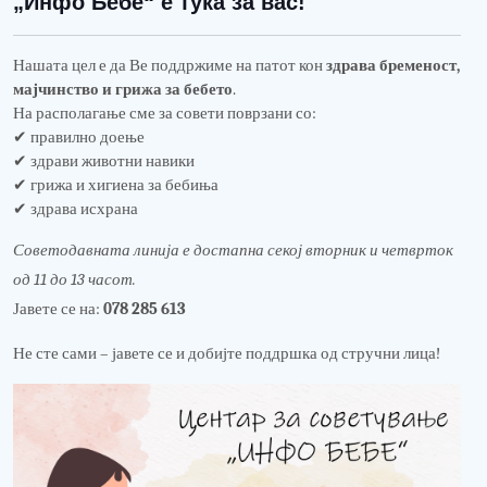
„Инфо Бебе“ е тука за вас!
Нашата цел е да
В
е поддржиме на патот кон
здрава бременост,
мајчинство и грижа за бебето
.
На располагање сме за совети поврзани со:
✔
правилно доење
✔
здрави животни навики
✔
грижа и хигиена за бебиња
✔
здрава исхрана
Советодавната линија е достапна секој вторник и четврток
од 11 до 13 часот.
Јавете се на:
078 285 613
Не сте сами – јавете се и добијте поддршка од стручни лица!