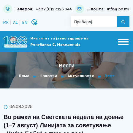
Телефон:
+389 (0)2 3125 044
Е-пошта:
info@iph.mk
disabled_visible
МК
|
AL
|
EN
Институт за јавно здравје на
Република С. Македонија
Вести
Дома
Новости
Актуелности
Вест
06.08.2025
Во рамки на Светската недела на доење
(1–7 август) Линијата за советување