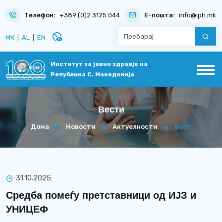
Телефон:
+389 (0)2 3125 044
Е-пошта:
info@iph.mk
disabled_visible
МК
|
AL
|
EN
Институт за јавно здравје на
Република С. Македонија
Вести
Дома
Новости
Актуелности
Вест
31.10.2025
Средба помеѓу претставници од ИЈЗ и
УНИЦЕФ