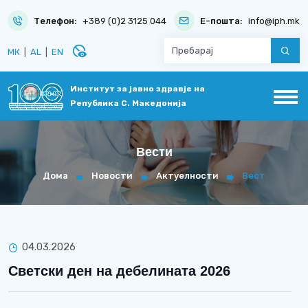
Телефон:
+389 (0)2 3125 044
Е-пошта:
info@iph.mk
disabled_visible
МК
|
AL
|
EN
Институт за јавно здравје на
Република С. Македонија
Вести
Дома
Новости
Актуелности
Вест
04.03.2026
Светски ден на дебелината 2026