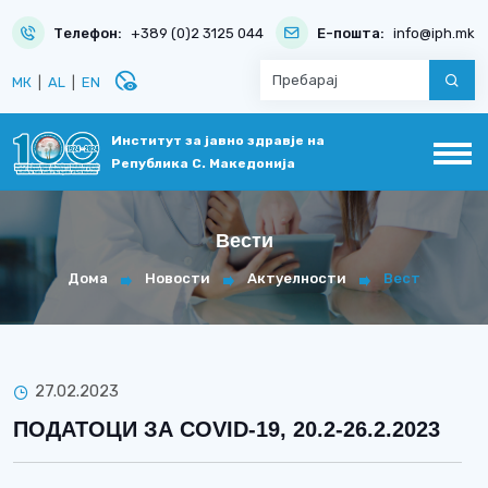
Телефон:
+389 (0)2 3125 044
Е-пошта:
info@iph.mk
disabled_visible
МК
|
AL
|
EN
Институт за јавно здравје на
Република С. Македонија
Вести
Дома
Новости
Актуелности
Вест
27.02.2023
ПОДАТОЦИ ЗА COVID-19, 20.2-26.2.2023