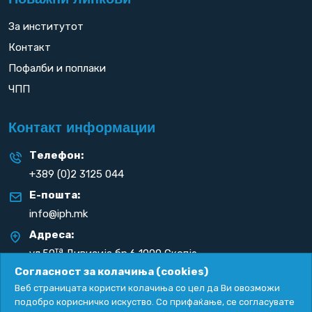
За институтот
Контакт
Пофалби и поплаки
ЧПП
Контакт информации
Телефон:
+389 (0)2 3125 044
Е-пошта:
info@iph.mk
Адреса:
та
ул.50
Дивизија бр.6 1000 Скопје
Република С. Македонија
Согласност за колачиња (cookies)
Веб страницата користи колачиња со цел да Ви овозможи
подобро корисничко искуство. Со прифаќање, се согласувате