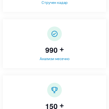
Стручен кадар
9
9
0
+
Анализи месечно
1
5
0
+