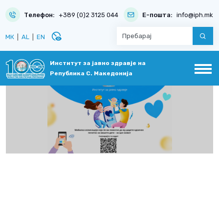
Телефон:
+389 (0)2 3125 044
Е-пошта:
info@iph.mk
disabled_visible
МК
|
AL
|
EN
Институт за јавно здравје на
Република С. Македонија