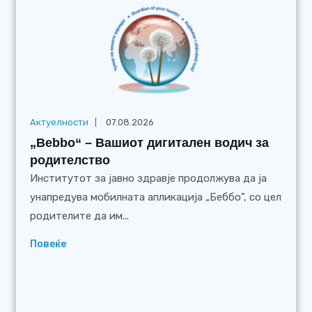
Актуелности
07.08.2026
„Bebbo“ – Вашиот дигитален водич за
родителство
Институтот за јавно здравје продолжува да ја
унапредува мобилната апликација „Беббо", со цел
родителите да им...
Повеќе