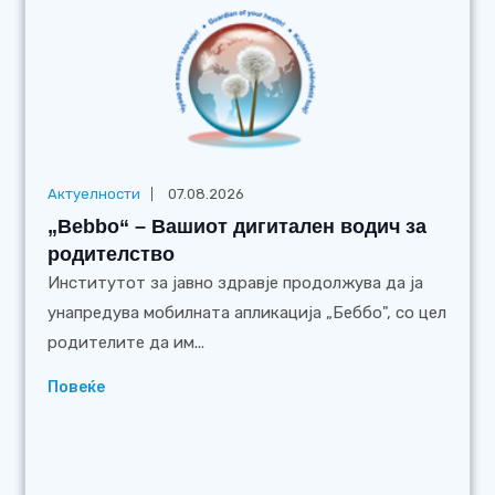
Актуелности
07.08.2026
„Bebbo“ – Вашиот дигитален водич за
родителство
Институтот за јавно здравје продолжува да ја
унапредува мобилната апликација „Беббо", со цел
родителите да им...
Повеќе