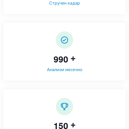
Стручен кадар
9
9
0
+
Анализи месечно
1
5
0
+