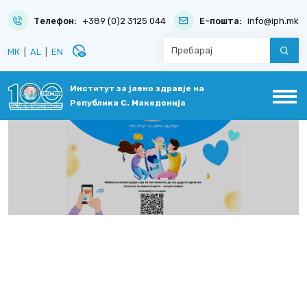
Телефон:
+389 (0)2 3125 044
Е-пошта:
info@iph.mk
disabled_visible
МК
|
AL
|
EN
Институт за јавно здравје на
Република С. Македонија