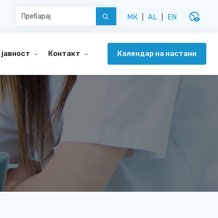
disabled_visible
МК
|
AL
|
EN
Календар на настани
 јавност
Контакт