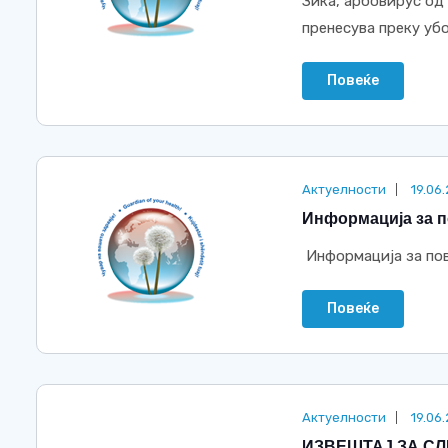
Зика, арбовирус од р
пренесува преку убод
Повеќе
Актуелности
19.06
Информација за п
Информација за пов
Повеќе
Актуелности
19.06
ИЗВЕШТАЈ ЗА С