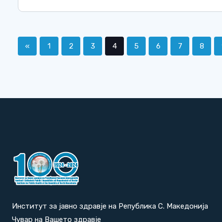
«
1
2
3
4
5
6
7
8
Институт за јавно здравје на Република С. Македонија
Чувар на Вашето здравје