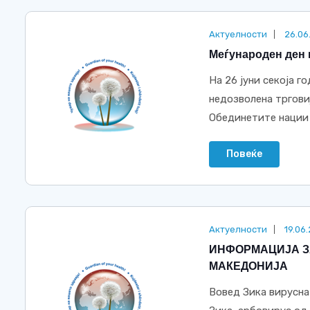
Актуелности
26.06
Меѓународен ден 
На 26 јуни секоја 
недозволена тргови
Обединетите нации в
Повеќе
Актуелности
19.06
ИНФОРМАЦИЈА ЗА
МАКЕДОНИЈА
Вовед Зика вирусна