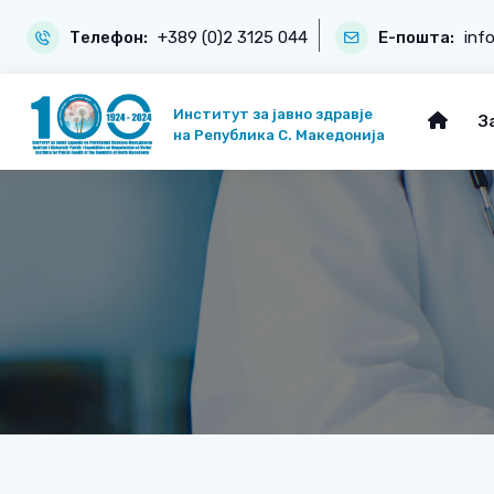
Телефон:
+389 (0)2 3125 044
Е-пошта:
inf
Институт за јавно здравје
З
на Република С. Македонија