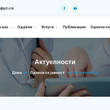
o@iph.mk
а нас
Оддели
Услуги
Публикации
Односи со
Актуелности
Дома
Односи со јавност
Актуелности