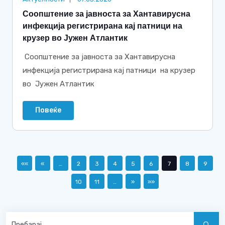
Соопштение за јавноста за Хантавирусна
инфекција регистрирана кај патници на
крузер во Јужен Атлантик
Соопштение за јавноста за Хантавирусна
инфекција регистрирана кај патници на крузер
во Јужен Атлантик
Повеќе
««
«
…
2
3
4
5
6
7
8
9
10
11
…
»
»»