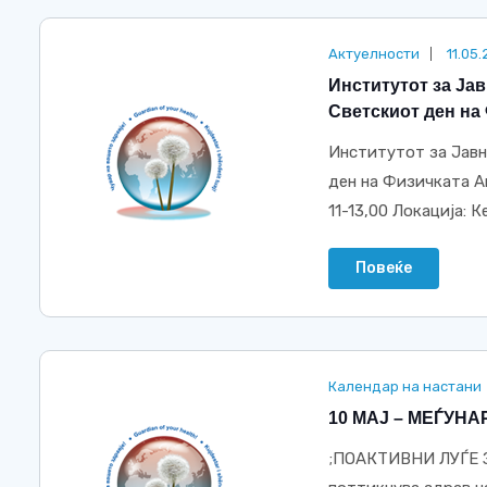
Актуелности
11.05
Институтот за Ја
Светскиот ден на
Институтот за Јавн
ден на Физичката Ак
11-13,00 Локација: Кеј
Повеќе
Календар на настани
10 МАЈ – МЕЃУН
;ПОАКТИВНИ ЛУЃЕ З