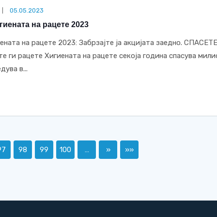
05.05.2023
гиената на рацете 2023
ената на рацете 2023: Забрзајте ја акцијата заедно. СПАСЕТ
 ги рацете Хигиената на рацете секоја година спасува мили
ува в...
97
98
99
100
…
»
»»