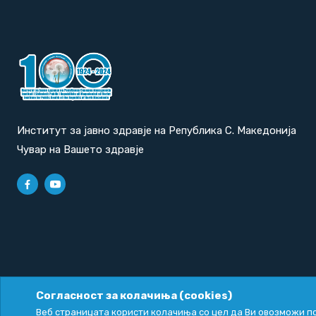
Институт за јавно здравје на Република С. Македонија
Чувар на Вашето здравје
Согласност за колачиња (cookies)
Политика за приватност
|
Политика за колачиња
Веб страницата користи колачиња со цел да Ви овозможи по