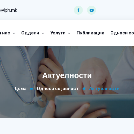
o@iph.mk
а нас
Оддели
Услуги
Публикации
Односи со
Актуелности
Дома
Односи со јавност
Актуелности