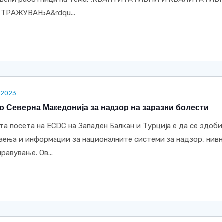
ТРАЖУВАЊА&rdqu...
.2023
о Северна Македонија за надзор на заразни болести
та посета на ECDC на Западен Балкан и Турција е да се здоби
аења и информации за националните системи за надзор, нив
авување. Ов...