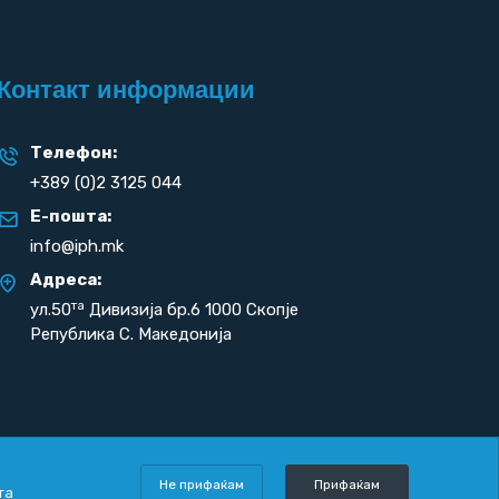
Контакт информации
Телефон:
+389 (0)2 3125 044
Е-пошта:
info@iph.mk
Адреса:
та
ул.50
Дивизија бр.6 1000 Скопје
Република С. Македонија
Не прифаќам
Прифаќам
та