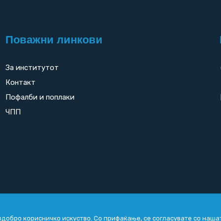
Поважни линкови
За институтот
Контакт
Пофалби и поплаки
ЧПП
добро корисничко искуство. Со прифаќање, се согласувате со наша
Copyright
2026. All rights reserved by
UNET
.