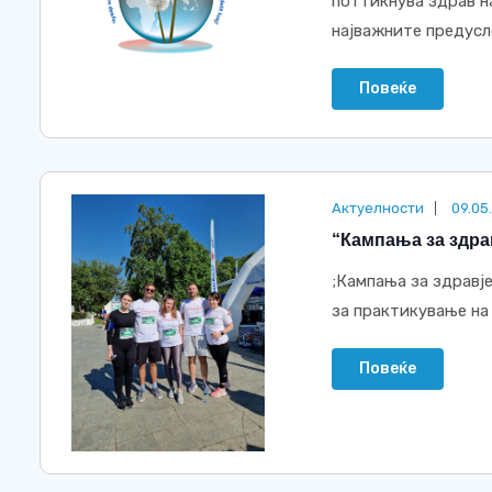
поттикнува здрав н
најважните предусло
Повеќе
Актуелности
09.05
“Кампања за здрав
;Кампања за здравј
за практикување на
Повеќе