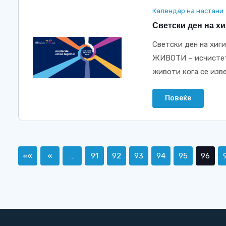
Календар на настани
Светски ден на хи
Светски ден на хиги
ЖИВОТИ – исчистете
животи кога се извед
Повеќе
««
«
…
91
92
93
94
95
96