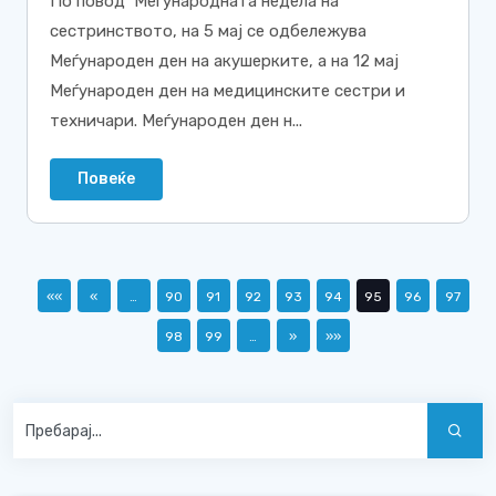
По повод Меѓународната недела на
сестринството, на 5 мај се одбележува
Меѓународен ден на акушерките, а на 12 мај
Меѓународен ден на медицинските сестри и
техничари. Меѓународен ден н...
Повеќе
««
«
…
90
91
92
93
94
95
96
97
98
99
…
»
»»