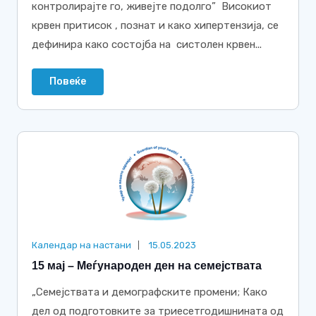
контролирајте го, живејте подолго” Високиот
крвен притисок , познат и како хипертензија, се
дефинира како состојба на систолен крвен...
Повеќе
Календар на настани
15.05.2023
15 мај – Меѓународен ден на семејствата
„Семејствата и демографските промени; Како
дел од подготовките за триесетгодишнината од