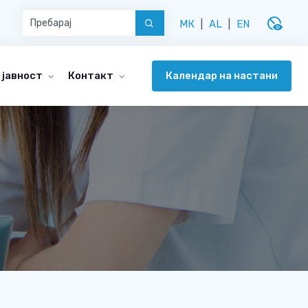
disabled_visible
МК
|
AL
|
EN
Календар на настани
 јавност
Контакт