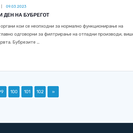
09.03.2023
КИ ДЕН НА БУБРЕГОТ
 органи кои се неопходни за нормално функционирање на
 главно одговорни за филтрирање на отпадни производи, виш
рвта. Бубрезите ...
99
100
101
102
»