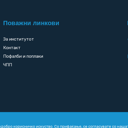
Поважни линкови
За институтот
Контакт
Пофалби и поплаки
ЧПП
добро корисничко искуство. Со прифаќање, се согласувате со наша
Copyright
2026. All rights reserved by
UNET
.