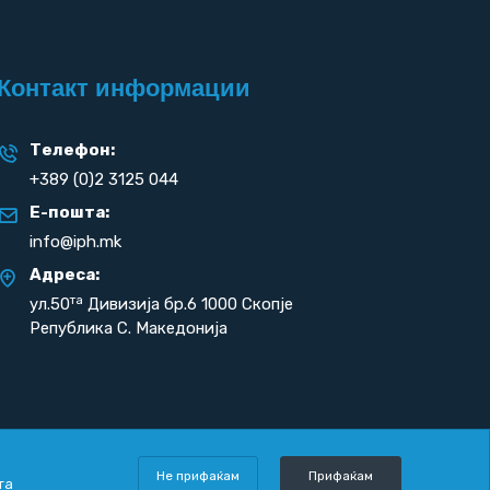
Контакт информации
Телефон:
+389 (0)2 3125 044
Е-пошта:
info@iph.mk
Адреса:
та
ул.50
Дивизија бр.6 1000 Скопје
Република С. Македонија
Не прифаќам
Прифаќам
та