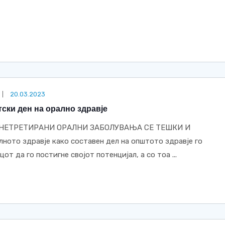
20.03.2023
тски ден на орално здравје
НЕТРЕТИРАНИ ОРАЛНИ ЗАБОЛУВАЊА СЕ ТЕШКИ И
то здравје како составен дел на општото здравје го
т да го постигне својот потенцијал, а со тоа ...