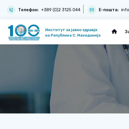
Телефон:
+389 (0)2 3125 044
Е-пошта:
inf
Институт за јавно здравје
З
на Република С. Македонија