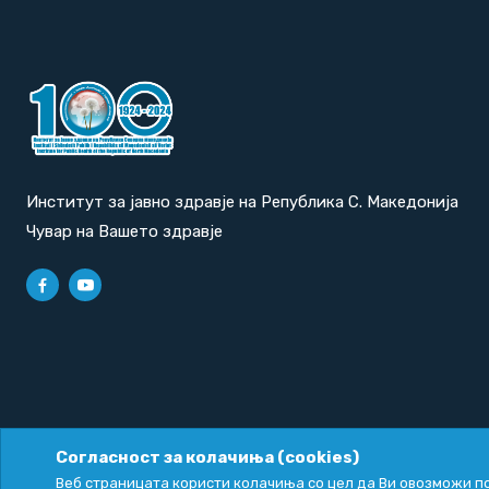
Институт за јавно здравје на Република С. Македонија
Чувар на Вашето здравје
Согласност за колачиња (cookies)
Политика за приватност
|
Политика за колачиња
Веб страницата користи колачиња со цел да Ви овозможи по