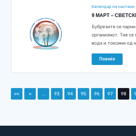
Календар на настани
9 МАРТ – СВЕТС
Бубрезите се парни
организмот. Тие се
вода и токсини од к
Повеќе
««
«
…
93
94
95
96
97
98