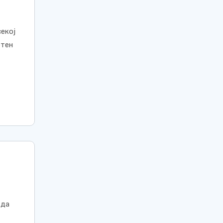
екој
етен
 да