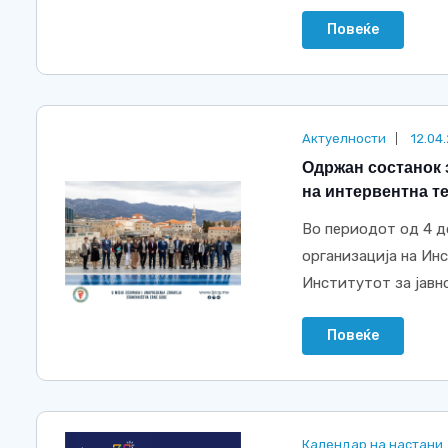
Повеќе
Актуелности
12.04
Одржан состанок 
на интервентна т
Во периодот од 4 д
организација на Ин
Институтот за јавно 
Повеќе
Календар на настани