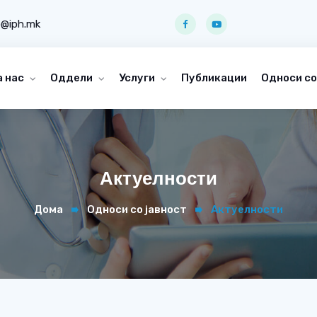
o@iph.mk
а нас
Оддели
Услуги
Публикации
Односи со
Актуелности
Дома
Односи со јавност
Актуелности