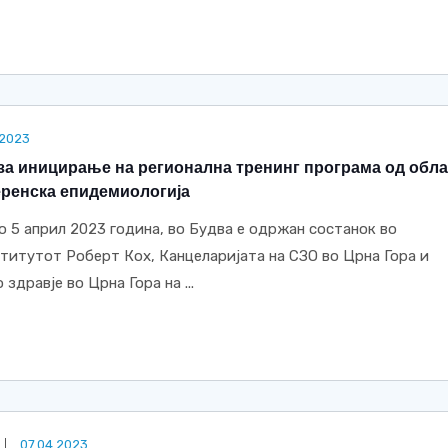
.2023
за иницирање на регионална тренинг програма од обла
еренска епидемиологија
о 5 април 2023 година, во Будва е одржан состанок во
ститутот Роберт Кох, Канцеларијата на СЗО во Црна Гора и
здравје во Црна Гора на ...
07.04.2023