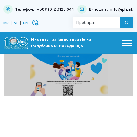
Телефон:
+389 (0)2 3125 044
Е-пошта:
info@iph.mk
disabled_visible
МК
|
AL
|
EN
Институт за јавно здравје на
Република С. Македонија