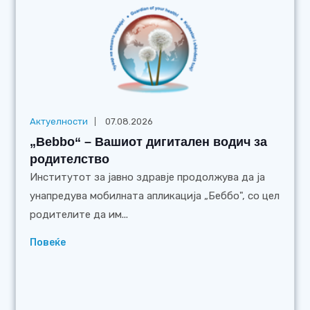
Актуелности
07.08.2026
„Bebbo“ – Вашиот дигитален водич за
родителство
Институтот за јавно здравје продолжува да ја
унапредува мобилната апликација „Беббо", со цел
родителите да им...
Повеќе