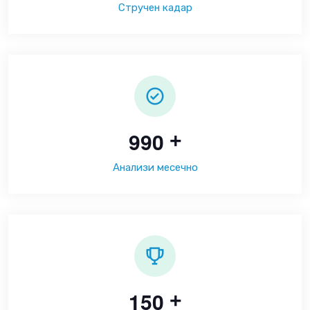
Стручен кадар
9
9
0
+
Анализи месечно
1
5
0
+