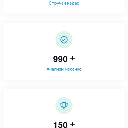
Стручен кадар
9
9
0
+
Анализи месечно
1
5
0
+