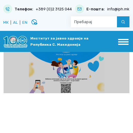
Телефон:
+389 (0)2 3125 044
Е-пошта:
info@iph.mk
disabled_visible
МК
|
AL
|
EN
Институт за јавно здравје на
Република С. Македонија