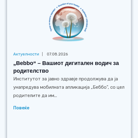
Актуелности
07.08.2026
„Bebbo“ – Вашиот дигитален водич за
родителство
Институтот за јавно здравје продолжува да ја
унапредува мобилната апликација „Беббо", со цел
родителите да им...
Повеќе