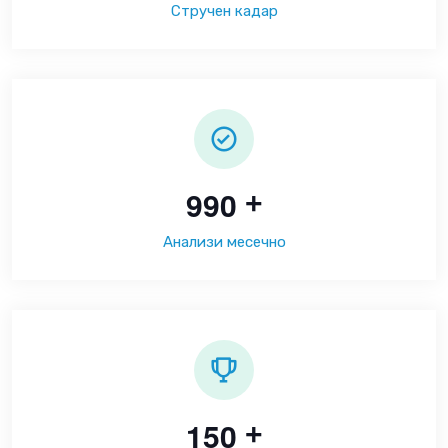
Стручен кадар
9
9
0
+
Анализи месечно
1
5
0
+