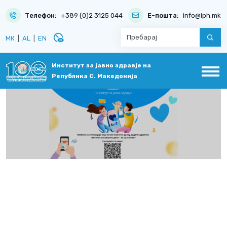
Телефон:
+389 (0)2 3125 044
Е-пошта:
info@iph.mk
disabled_visible
МК
|
AL
|
EN
Институт за јавно здравје на
Република С. Македонија