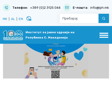
Телефон:
+389 (0)2 3125 044
Е-пошта:
info@iph.mk
disabled_visible
МК
|
AL
|
EN
Институт за јавно здравје на
Република С. Македонија