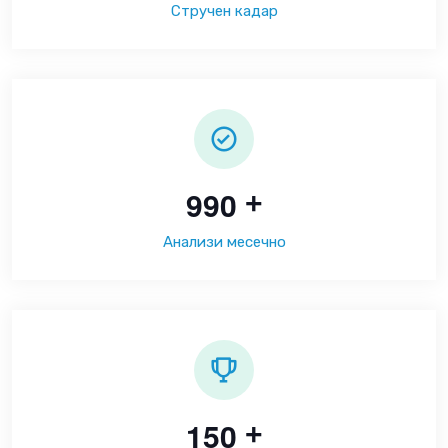
Стручен кадар
9
9
0
+
Анализи месечно
1
5
0
+